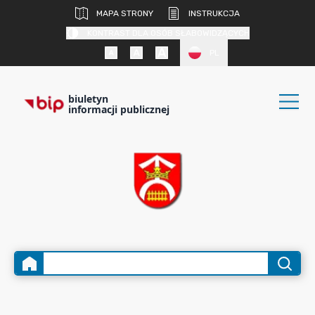
MAPA STRONY
INSTRUKCJA
KONTRAST DLA OSÓB SŁABOWIDZĄCYCH
PL
biuletyn
informacji publicznej