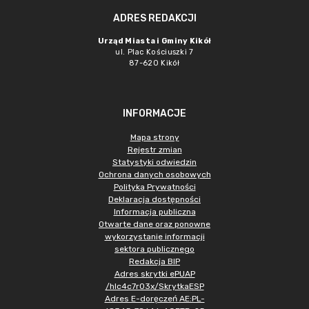
ADRES REDAKCJI
Urząd Miasta i Gminy Kikół
ul. Plac Kościuszki 7
87-620 Kikół
INFORMACJE
Mapa strony
Rejestr zmian
Statystyki odwiedzin
Ochrona danych osobowych
Polityka Prywatności
Deklaracja dostępności
Informacja publiczna
Otwarte dane oraz ponowne
wykorzystanie informacji
sektora publicznego
Redakcja BIP
Adres skrytki ePUAP
/hlc4c7r03x/SkrytkaESP
Adres E-doręczeń AE:PL-