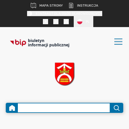
MAPA STRONY
INSTRUKCJA
KONTRAST DLA OSÓB SŁABOWIDZĄCYCH
PL
biuletyn
informacji publicznej