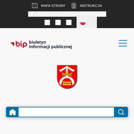
MAPA STRONY
INSTRUKCJA
KONTRAST DLA OSÓB SŁABOWIDZĄCYCH
PL
biuletyn
informacji publicznej