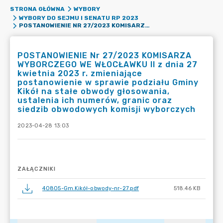
STRONA GŁÓWNA
WYBORY
WYBORY DO SEJMU I SENATU RP 2023
POSTANOWIENIE NR 27/2023 KOMISARZA WYBORCZEGO WE WŁOCŁAWKU II Z DNIA 27 KWIETNIA 2023 R. ZMIENIAJĄCE POSTANOWIENIE W SPRAWIE PODZIAŁU GMINY KIKÓŁ NA STAŁE OBWODY GŁOSOWANIA, USTALENIA ICH NUMERÓW, GRANIC ORAZ SIEDZIB OBWODOWYCH KOMISJI WYBORCZYCH
POSTANOWIENIE Nr 27/2023 KOMISARZA
WYBORCZEGO WE WŁOCŁAWKU II z dnia 27
kwietnia 2023 r. zmieniające
postanowienie w sprawie podziału Gminy
Kikół na stałe obwody głosowania,
ustalenia ich numerów, granic oraz
siedzib obwodowych komisji wyborczych
2023-04-28 13:03
ZAŁĄCZNIKI
40805-Gm.Kikół-obwody-nr-27.pdf
518.46 KB