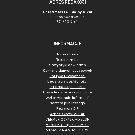
ADRES REDAKCJI
Urząd Miasta i Gminy Kikół
ul. Plac Kościuszki 7
87-620 Kikół
INFORMACJE
Mapa strony
Rejestr zmian
Statystyki odwiedzin
Ochrona danych osobowych
Polityka Prywatności
Deklaracja dostępności
Informacja publiczna
Otwarte dane oraz ponowne
wykorzystanie informacji
sektora publicznego
Redakcja BIP
Adres skrytki ePUAP
/hlc4c7r03x/SkrytkaESP
Adres E-doręczeń AE:PL-
68345-78646-AGFTB-25