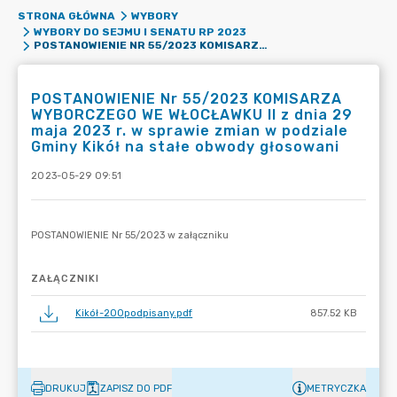
STRONA GŁÓWNA
WYBORY
WYBORY DO SEJMU I SENATU RP 2023
POSTANOWIENIE NR 55/2023 KOMISARZA WYBORCZEGO WE WŁOCŁAWKU II Z DNIA 29 MAJA 2023 R. W SPRAWIE ZMIAN W PODZIALE GMINY KIKÓŁ NA STAŁE OBWODY GŁOSOWANI
POSTANOWIENIE Nr 55/2023 KOMISARZA
WYBORCZEGO WE WŁOCŁAWKU II z dnia 29
maja 2023 r. w sprawie zmian w podziale
Gminy Kikół na stałe obwody głosowani
2023-05-29 09:51
ZAŁĄCZNIKI
Kikół-200podpisany.pdf
857.52 KB
DRUKUJ
ZAPISZ DO PDF
METRYCZKA