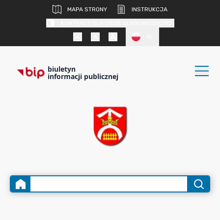
MAPA STRONY
INSTRUKCJA
KONTRAST DLA OSÓB SŁABOWIDZĄCYCH
PL
biuletyn
informacji publicznej