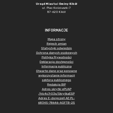
Urząd Miasta i Gminy Kikół
ul. Plac Kościuszki 7
87-620 Kikół
INFORMACJE
Mapa strony
Rejestr zmian
Statystyki odwiedzin
Ochrona danych osobowych
Polityka Prywatności
Deklaracja dostępności
Informacja publiczna
Otwarte dane oraz ponowne
wykorzystanie informacji
sektora publicznego
Redakcja BIP
Adres skrytki ePUAP
/hlc4c7r03x/SkrytkaESP
Adres E-doręczeń AE:PL-
68345-78646-AGFTB-25