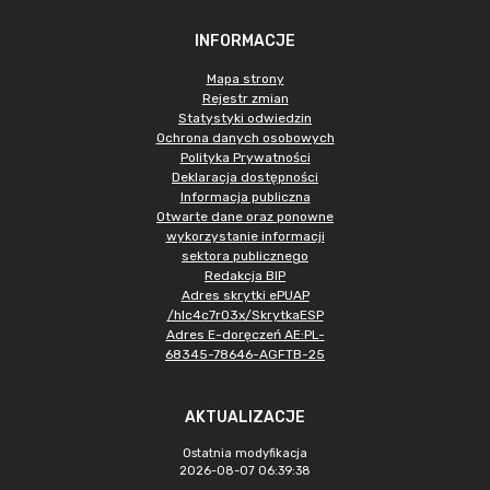
INFORMACJE
Mapa strony
Rejestr zmian
Statystyki odwiedzin
Ochrona danych osobowych
Polityka Prywatności
Deklaracja dostępności
Informacja publiczna
Otwarte dane oraz ponowne
wykorzystanie informacji
sektora publicznego
Redakcja BIP
Adres skrytki ePUAP
/hlc4c7r03x/SkrytkaESP
Adres E-doręczeń AE:PL-
68345-78646-AGFTB-25
AKTUALIZACJE
Ostatnia modyfikacja
2026-08-07 06:39:38