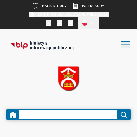
MAPA STRONY
INSTRUKCJA
KONTRAST DLA OSÓB SŁABOWIDZĄCYCH
PL
biuletyn
informacji publicznej