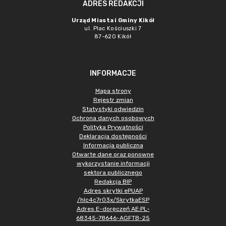
ADRES REDAKCJI
Urząd Miasta i Gminy Kikół
ul. Plac Kościuszki 7
87-620 Kikół
INFORMACJE
Mapa strony
Rejestr zmian
Statystyki odwiedzin
Ochrona danych osobowych
Polityka Prywatności
Deklaracja dostępności
Informacja publiczna
Otwarte dane oraz ponowne
wykorzystanie informacji
sektora publicznego
Redakcja BIP
Adres skrytki ePUAP
/hlc4c7r03x/SkrytkaESP
Adres E-doręczeń AE:PL-
68345-78646-AGFTB-25