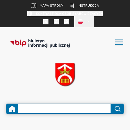
MAPA STRONY
INSTRUKCJA
KONTRAST DLA OSÓB SŁABOWIDZĄCYCH
PL
biuletyn
informacji publicznej