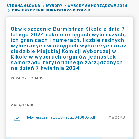
STRONA GŁÓWNA
WYBORY
WYBORY SAMORZĄDOWE 2024
OBWIESZCZENIE BURMISTRZA KIKOŁA Z DNIA 7 LUTEGO 2024 ROKU O OKRĘGACH WYBORCZYCH, ICH GRANICACH I NUMERACH, LICZBIE RADNYCH WYBIERANYCH W OKRĘGACH WYBORCZYCH ORAZ SIEDZIBIE MIEJSKIEJ KOMISJI WYBORCZEJ W KIKOLE W WYBORACH ORGANÓW JEDNOSTEK SAMORZĄDU TERYTORIALNEGO ZARZĄDZONYCH NA DZIEŃ 7 KWIETNIA 2024
Obwieszczenie Burmistrza Kikoła z dnia 7
lutego 2024 roku o okręgach wyborczych,
ich granicach i numerach, liczbie radnych
wybieranych w okręgach wyborczych oraz
siedzibie Miejskiej Komisji Wyborczej w
Kikole w wyborach organów jednostek
samorządu terytorialnego zarządzonych
na dzień 7 kwietnia 2024
2024-02-08 14:15
ZAŁĄCZNIKI
1obwieszczenie_o_okregu_040805.pdf
116.06 KB