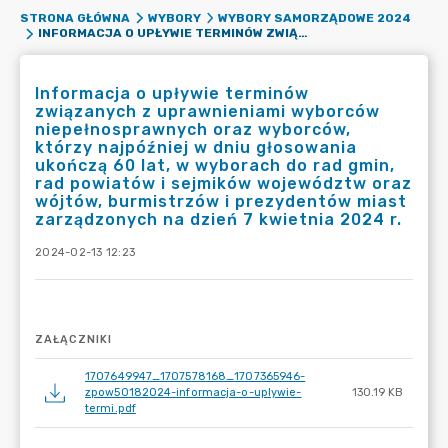
STRONA GŁÓWNA
WYBORY
WYBORY SAMORZĄDOWE 2024
INFORMACJA O UPŁYWIE TERMINÓW ZWIĄZANYCH Z UPRAWNIENIAMI WYBORCÓW NIEPEŁNOSPRAWNYCH ORAZ WYBORCÓW, KTÓRZY NAJPÓŹNIEJ W DNIU GŁOSOWANIA UKOŃCZĄ 60 LAT, W WYBORACH DO RAD GMIN, RAD POWIATÓW I SEJMIKÓW WOJEWÓDZTW ORAZ WÓJTÓW, BURMISTRZÓW I PREZYDENTÓW MIAST ZARZĄDZONYCH NA DZIEŃ 7 KWIETNIA 2024 R.
Informacja o upływie terminów
związanych z uprawnieniami wyborców
niepełnosprawnych oraz wyborców,
którzy najpóźniej w dniu głosowania
ukończą 60 lat, w wyborach do rad gmin,
rad powiatów i sejmików województw oraz
wójtów, burmistrzów i prezydentów miast
zarządzonych na dzień 7 kwietnia 2024 r.
2024-02-13 12:23
ZAŁĄCZNIKI
1707649947_1707578168_1707365946-
zpow50182024-informacja-o-uplywie-
130.19 KB
termi.pdf