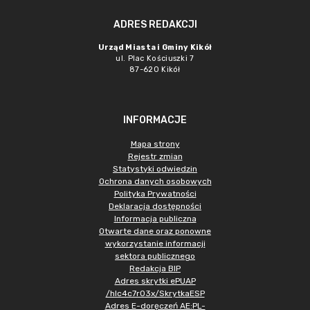
ADRES REDAKCJI
Urząd Miasta i Gminy Kikół
ul. Plac Kościuszki 7
87-620 Kikół
INFORMACJE
Mapa strony
Rejestr zmian
Statystyki odwiedzin
Ochrona danych osobowych
Polityka Prywatności
Deklaracja dostępności
Informacja publiczna
Otwarte dane oraz ponowne
wykorzystanie informacji
sektora publicznego
Redakcja BIP
Adres skrytki ePUAP
/hlc4c7r03x/SkrytkaESP
Adres E-doręczeń AE:PL-