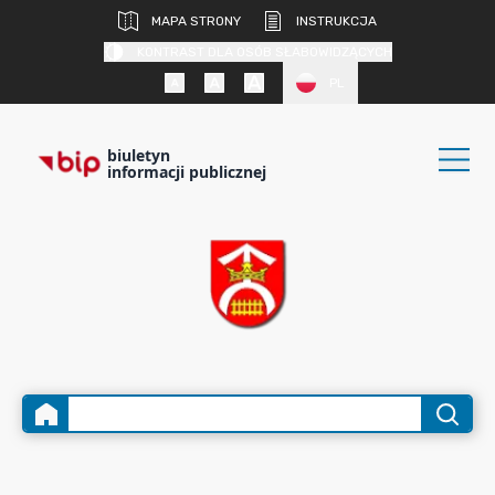
MAPA STRONY
INSTRUKCJA
KONTRAST DLA OSÓB SŁABOWIDZĄCYCH
PL
biuletyn
informacji publicznej