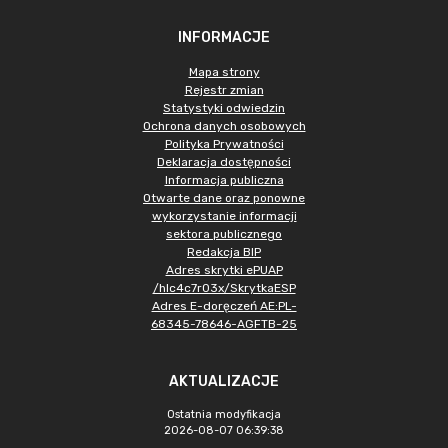
INFORMACJE
Mapa strony
Rejestr zmian
Statystyki odwiedzin
Ochrona danych osobowych
Polityka Prywatności
Deklaracja dostępności
Informacja publiczna
Otwarte dane oraz ponowne
wykorzystanie informacji
sektora publicznego
Redakcja BIP
Adres skrytki ePUAP
/hlc4c7r03x/SkrytkaESP
Adres E-doręczeń AE:PL-
68345-78646-AGFTB-25
AKTUALIZACJE
Ostatnia modyfikacja
2026-08-07 06:39:38