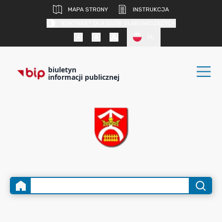
MAPA STRONY
INSTRUKCJA
KONTRAST DLA OSÓB SŁABOWIDZĄCYCH
PL
biuletyn
informacji publicznej