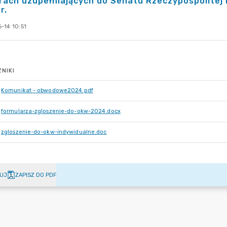
ach uzupełniających do Senatu Rzeczypospolitej P
r.
-14 10:51
NIKI
Komunikat - obwodowe2024.pdf
formularza-zgloszenie-do-okw-2024.docx
zgloszenie-do-okw-indywidualne.doc
UJ
ZAPISZ DO PDF