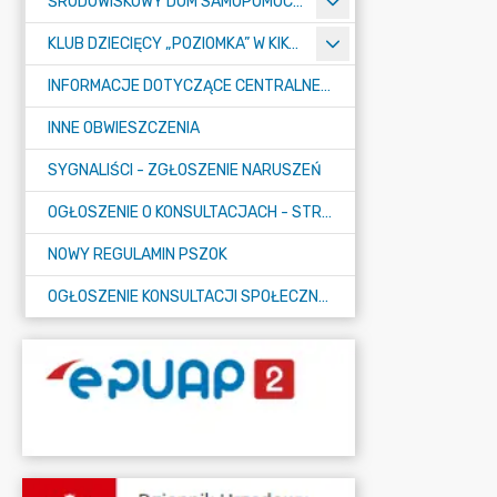
ŚRODOWISKOWY DOM SAMOPOMOCY "KONICZYNKA" W SUMINIE
KLUB DZIECIĘCY „POZIOMKA” W KIKOLE
INFORMACJE DOTYCZĄCE CENTRALNEGO PORTU KOMUNIKACYJNEGO
INNE OBWIESZCZENIA
SYGNALIŚCI - ZGŁOSZENIE NARUSZEŃ
OGŁOSZENIE O KONSULTACJACH - STRATEGIA
NOWY REGULAMIN PSZOK
OGŁOSZENIE KONSULTACJI SPOŁECZNYCH