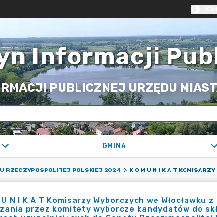
KON
yn Informacji Pub
RMACJI PUBLICZNEJ URZĘDU MIASTA
GMINA
U RZECZYPOSPOLITEJ POLSKIEJ 2024
 U N I K A T Komisarzy Wyborczych we Włocławku z 
szania przez komitety wyborcze kandydatów do s