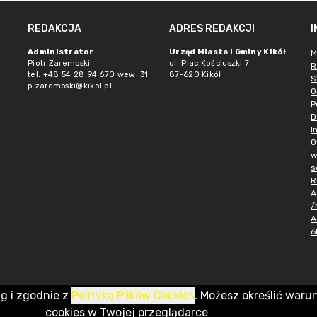
REDAKCJA
ADRES REDAKCJI
Administrator
Urząd Miasta i Gminy Kikół
M
Piotr Zarembski
ul. Plac Kościuszki 7
R
tel. +48 54 28 94 670 wew. 31
87-620 Kikół
S
p.zarembski@kikol.pl
O
P
D
I
O
w
s
R
A
/
A
6
ug i zgodnie z
Polityką Plików Cookies
. Możesz określić waru
cookies w Twojej przeglądarce