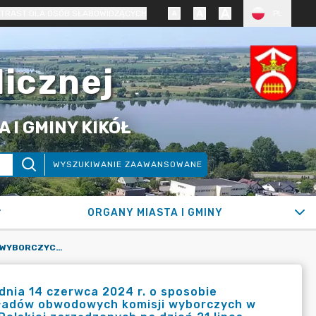
TRAST DLA OSÓB SŁABOWIDZĄCYCH
PL
licznej
 I GMINY KIKÓŁ
WYSZUKIWANIE ZAAWANSOWANE
ORGANY MIASTA I GMINY
K O M U N I K A T KOMISARZY WYBORCZYCH WE WŁOCŁAWKU Z DNIA 14 CZERWCA 2024 R. O SPOSOBIE ZGŁASZANIA PRZEZ KOMITETY WYBORCZE KANDYDATÓW DO SKŁADÓW OBWODOWYCH KOMISJI WYBORCZYCH W WYBORACH UZUPEŁNIAJĄCYCH DO SENATU RZECZYPOSPOLITEJ POLSKIEJ ZARZĄDZONYCH NA DZIEŃ 21 LIPCA 2024 R.
dnia 14 czerwca 2024 r. o sposobie
kładów obwodowych komisji wyborczych w