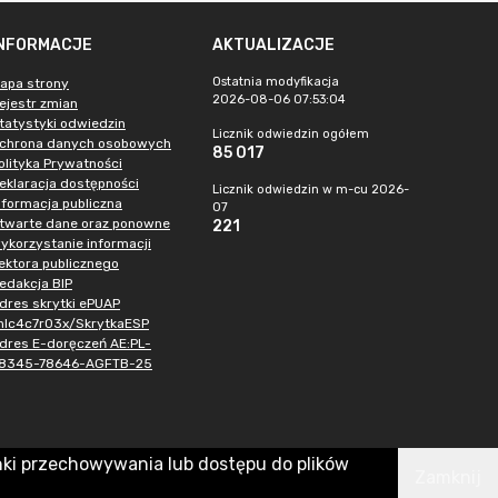
INFORMACJE
AKTUALIZACJE
Ostatnia modyfikacja
apa strony
2026-08-06 07:53:04
ejestr zmian
tatystyki odwiedzin
Licznik odwiedzin ogółem
chrona danych osobowych
85 017
olityka Prywatności
eklaracja dostępności
Licznik odwiedzin w m-cu 2026-
nformacja publiczna
07
twarte dane oraz ponowne
221
ykorzystanie informacji
ektora publicznego
edakcja BIP
dres skrytki ePUAP
hlc4c7r03x/SkrytkaESP
dres E-doręczeń AE:PL-
8345-78646-AGFTB-25
nki przechowywania lub dostępu do plików
Zamknij