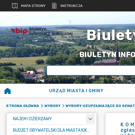
MAPA STRONY
INSTRUKCJA
biuletyn
Biulet
informacji publicznej
BIULETYN INFO
URZĄD MIASTA I GMINY
STRONA GŁÓWNA
WYBORY
WYBORY UZUPEŁNIAJĄCE DO SENAT
NAJEM I DZIERŻAWY
K O M
zgła
BUDŻET OBYWATELSKI DLA MIASTA KIKÓŁ