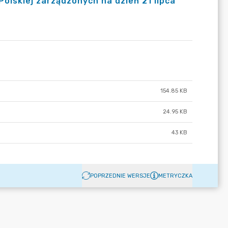
olskiej zarządzonych na dzień 21 lipca
154.85 KB
24.95 KB
43 KB
POPRZEDNIE WERSJE
METRYCZKA