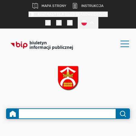
MAPA STRONY
INSTRUKCJA
KONTRAST DLA OSÓB SŁABOWIDZĄCYCH
PL
biuletyn
informacji publicznej