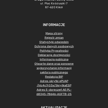
ul. Plac Kościuszki 7
87-620 Kikół
INFORMACJE
Mapa strony
Rejestr zmian
Statystyki odwiedzin
Ochrona danych osobowych
Polityka Prywatności
Deklaracja dostępności
Informacja publiczna
Otwarte dane oraz ponowne
wykorzystanie informacji
sektora publicznego
Redakcja BIP
Adres skrytki ePUAP
/hlc4c7r03x/SkrytkaESP
Adres E-doręczeń AE:PL-
68345-78646-AGFTB-25
AKTUALIZACJE