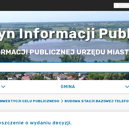
KON
yn Informacji Pub
RMACJI PUBLICZNEJ URZĘDU MIASTA
GMINA
 INWESTYCJI CELU PUBLICZNEGO
BUDOWA STACJI BAZOWEJ TELEFO
szczenie o wydaniu decyzji.