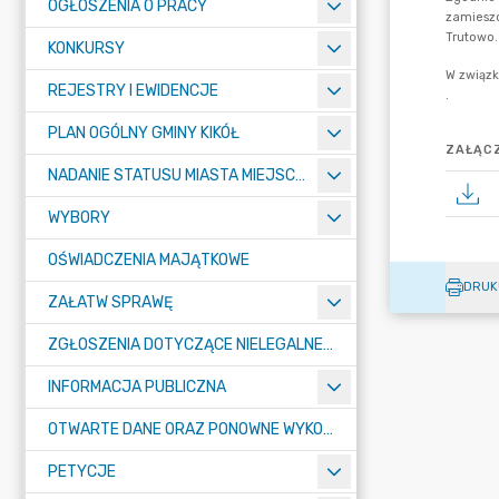
OGŁOSZENIA O PRACY
KONKURSY
REJESTRY I EWIDENCJE
PLAN OGÓLNY GMINY KIKÓŁ
ZAŁĄCZ
NADANIE STATUSU MIASTA MIEJSCOWOŚCI KIKÓŁ
WYBORY
OŚWIADCZENIA MAJĄTKOWE
DRUK
ZAŁATW SPRAWĘ
ZGŁOSZENIA DOTYCZĄCE NIELEGALNEGO SPALANIA ODPADÓW
INFORMACJA PUBLICZNA
OTWARTE DANE ORAZ PONOWNE WYKORZYSTANIE INFORMACJI SEKTORA PUBLICZNEGO
PETYCJE