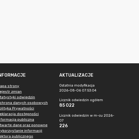
INFORMACJE
AKTUALIZACJE
Ostatnia modyfikacja
apa strony
2026-08-06 07:53:04
ejestr zmian
tatystyki odwiedzin
Licznik odwiedzin ogółem
chrona danych osobowych
85 022
olityka Prywatności
eklaracja dostępności
Licznik odwiedzin w m-cu 2026-
nformacja publiczna
07
twarte dane oraz ponowne
226
ykorzystanie informacji
ektora publicznego