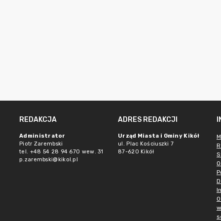
REDAKCJA
ADRES REDAKCJI
Administrator
Urząd Miasta i Gminy Kikół
M
Piotr Zarembski
ul. Plac Kościuszki 7
R
tel. +48 54 28 94 670 wew. 31
87-620 Kikół
S
p.zarembski@kikol.pl
O
P
D
I
O
w
s