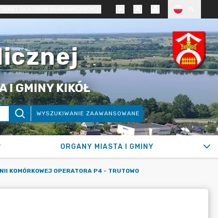
TRAST DLA OSÓB SŁABOWIDZĄCYCH
PL
licznej
 I GMINY KIKÓŁ
WYSZUKIWANIE ZAAWANSOWANE
ORGANY MIASTA I GMINY
NII KOMÓRKOWEJ OPERATORA P4 - TRUTOWO