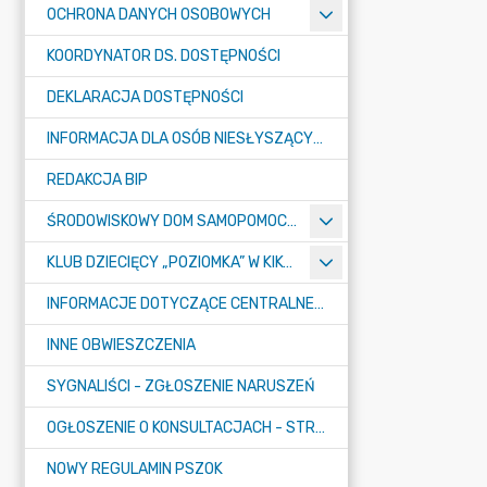
OCHRONA DANYCH OSOBOWYCH
KOORDYNATOR DS. DOSTĘPNOŚCI
DEKLARACJA DOSTĘPNOŚCI
INFORMACJA DLA OSÓB NIESŁYSZĄCYCH
REDAKCJA BIP
ŚRODOWISKOWY DOM SAMOPOMOCY "KONICZYNKA" W SUMINIE
KLUB DZIECIĘCY „POZIOMKA” W KIKOLE
INFORMACJE DOTYCZĄCE CENTRALNEGO PORTU KOMUNIKACYJNEGO
INNE OBWIESZCZENIA
SYGNALIŚCI - ZGŁOSZENIE NARUSZEŃ
OGŁOSZENIE O KONSULTACJACH - STRATEGIA
NOWY REGULAMIN PSZOK