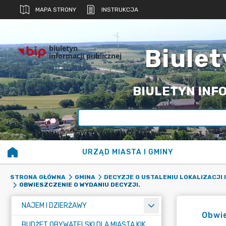
MAPA STRONY
INSTRUKCJA
biuletyn
Biulet
informacji publicznej
BIULETYN INFO
URZĄD MIASTA I GMINY
STRONA GŁÓWNA
GMINA
DECYZJE O USTALENIU LOKALIZACJI
OBWIESZCZENIE O WYDANIU DECYZJI.
NAJEM I DZIERŻAWY
Obwie
BUDŻET OBYWATELSKI DLA MIASTA KIKÓŁ