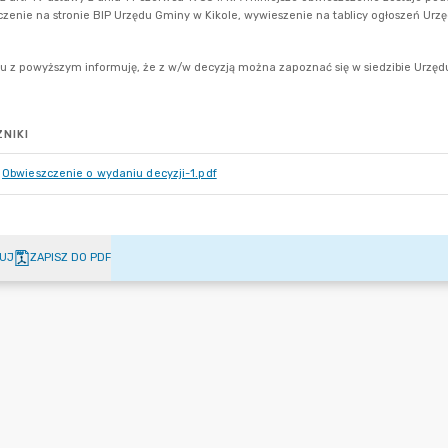
NIKI
Obwieszczenie o wydaniu decyzji-1.pdf
UJ
ZAPISZ DO PDF