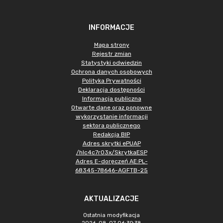
INFORMACJE
Mapa strony
Rejestr zmian
Statystyki odwiedzin
Ochrona danych osobowych
Polityka Prywatności
Deklaracja dostępności
Informacja publiczna
Otwarte dane oraz ponowne
wykorzystanie informacji
sektora publicznego
Redakcja BIP
Adres skrytki ePUAP
/hlc4c7r03x/SkrytkaESP
Adres E-doręczeń AE:PL-
68345-78646-AGFTB-25
AKTUALIZACJE
Ostatnia modyfikacja