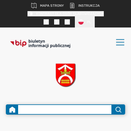
MAPA STRONY
INSTRUKCJA
KONTRAST DLA OSÓB SŁABOWIDZĄCYCH
PL
biuletyn
informacji publicznej