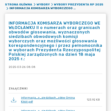
STRONA GŁÓWNA
WYBORY
WYBORY PREZYDENTA RP 2025
INFORMACJA KOMISARZA WYBORCZEGO WE WŁOCŁAWKU II O NUMERACH ORAZ GRANICACH OBWODÓW GŁOSOWANIA, WYZNACZONYCH SIEDZIBACH OBWODOWYCH KOMISJI WYBORCZYCH ORAZ MOŻLIWOŚCI GŁOSOWANIA KORESPONDENCYJNEGO I PRZEZ PEŁNOMOCNIKA W WYBORACH PREZYDENTA RZECZYPOSPOLITEJ POLSKIEJ ZARZĄDZONYCH NA DZIEŃ 18 MAJA 2025 R.:
INFORMACJA KOMISARZA WYBORCZEGO WE
WŁOCŁAWKU II o numerach oraz granicach
obwodów głosowania, wyznaczonych
siedzibach obwodowych komisji
wyborczych oraz możliwości głosowania
korespondencyjnego i przez pełnomocnika
w wyborach Prezydenta Rzeczypospolitej
Polskiej zarządzonych na dzień 18 maja
2025 r.:
2025-03-26 08:08
ZAŁĄCZNIKI
informacja_o_siedzibach_obkw Gmina
123.92 KB
Kikół.pdf
informacja_o_siedzibach_obkw Gmina