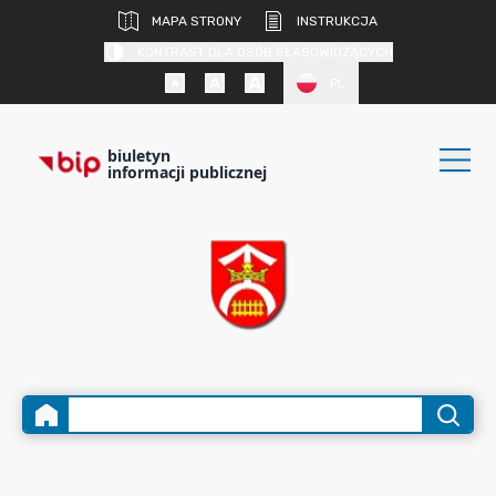
MAPA STRONY
INSTRUKCJA
KONTRAST DLA OSÓB SŁABOWIDZĄCYCH
PL
biuletyn
informacji publicznej