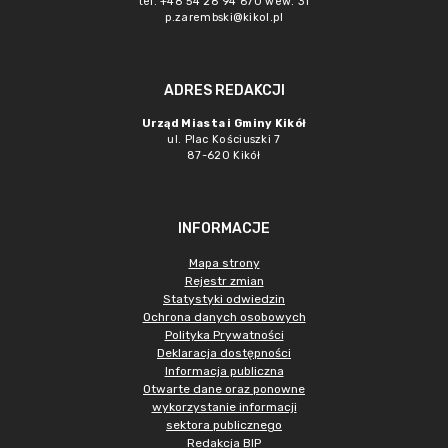
tel. +48 54 28 94 670 wew. 31
p.zarembski@kikol.pl
ADRES REDAKCJI
Urząd Miasta i Gminy Kikół
ul. Plac Kościuszki 7
87-620 Kikół
INFORMACJE
Mapa strony
Rejestr zmian
Statystyki odwiedzin
Ochrona danych osobowych
Polityka Prywatności
Deklaracja dostępności
Informacja publiczna
Otwarte dane oraz ponowne
wykorzystanie informacji
sektora publicznego
Redakcja BIP