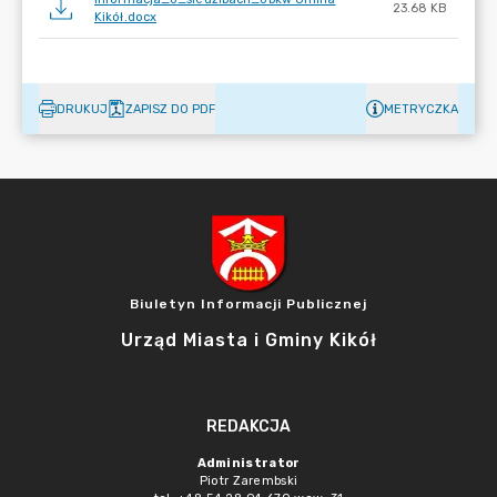
23.68 KB
Kikół.docx
DRUKUJ
ZAPISZ DO PDF
METRYCZKA
Biuletyn Informacji Publicznej
Urząd Miasta i Gminy Kikół
REDAKCJA
Administrator
Piotr Zarembski