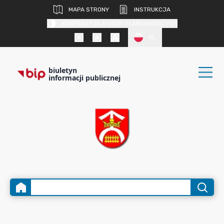
MAPA STRONY
INSTRUKCJA
KONTRAST DLA OSÓB SŁABOWIDZĄCYCH
PL
biuletyn
informacji publicznej