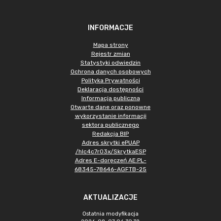
INFORMACJE
Mapa strony
Rejestr zmian
Statystyki odwiedzin
Ochrona danych osobowych
Polityka Prywatności
Deklaracja dostępności
Informacja publiczna
Otwarte dane oraz ponowne
wykorzystanie informacji
sektora publicznego
Redakcja BIP
Adres skrytki ePUAP
/hlc4c7r03x/SkrytkaESP
Adres E-doręczeń AE:PL-
68345-78646-AGFTB-25
AKTUALIZACJE
Ostatnia modyfikacja