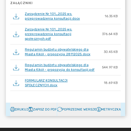
ZAŁĄCZNIKI
Zarządzenie Nr 101_2025 ws.
16.35 KB
przeprowadzenia konsultacji.docx
Zarządzenie Nr 101_2025 ws.
przeprowadzenia konsultacji
376.64 KB
społecznych.pdf
Regulamin budżetu obywatelskiego dla
30.45 KB
Miasta Kikół - propozycja 28112025.docx
Regulamin budżetu obywatelskiego dla
544.97 KB
Miasta Kikół - propozycja do konsultacji.pdf
FORMULARZ KONSULTACJI
18.69 KB
SPOŁECZNYCH.docx
DRUKUJ
ZAPISZ DO PDF
POPRZEDNIE WERSJE
METRYCZKA