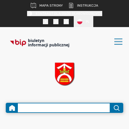
MAPA STRONY
INSTRUKCJA
KONTRAST DLA OSÓB SŁABOWIDZĄCYCH
PL
biuletyn
informacji publicznej