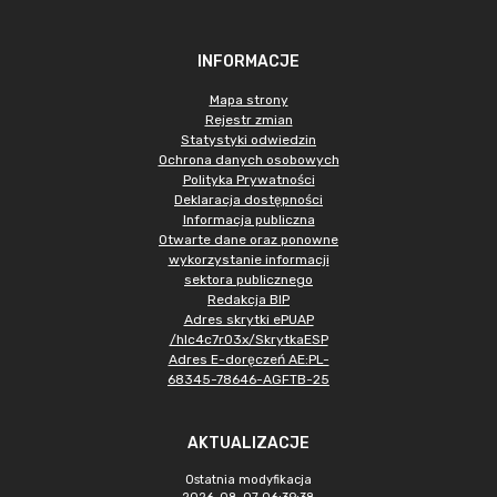
INFORMACJE
Mapa strony
Rejestr zmian
Statystyki odwiedzin
Ochrona danych osobowych
Polityka Prywatności
Deklaracja dostępności
Informacja publiczna
Otwarte dane oraz ponowne
wykorzystanie informacji
sektora publicznego
Redakcja BIP
Adres skrytki ePUAP
/hlc4c7r03x/SkrytkaESP
Adres E-doręczeń AE:PL-
68345-78646-AGFTB-25
AKTUALIZACJE
Ostatnia modyfikacja