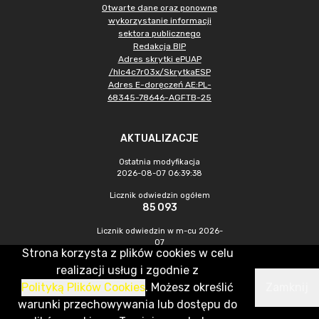
Otwarte dane oraz ponowne
wykorzystanie informacji
sektora publicznego
Redakcja BIP
Adres skrytki ePUAP
/hlc4c7r03x/SkrytkaESP
Adres E-doręczeń AE:PL-
68345-78646-AGFTB-25
AKTUALIZACJE
Ostatnia modyfikacja
2026-08-07 06:39:38
Licznik odwiedzin ogółem
85 093
Licznik odwiedzin w m-cu 2026-
07
Strona korzysta z plików cookies w celu
297
realizacji usług i zgodnie z
Polityką Plików Cookies
. Możesz określić
Zamknij
CMS & Hosting: Nefeni Sp. z o.o.
warunki przechowywania lub dostępu do