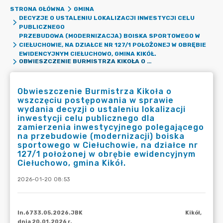
STRONA GŁÓWNA
GMINA
DECYZJE O USTALENIU LOKALIZACJI INWESTYCJI CELU
PUBLICZNEGO
PRZEBUDOWA (MODERNIZACJA) BOISKA SPORTOWEGO W
CIEŁUCHOWIE, NA DZIAŁCE NR 127/1 POŁOŻONEJ W OBRĘBIE
EWIDENCYJNYM CIEŁUCHOWO, GMINA KIKÓŁ.
OBWIESZCZENIE BURMISTRZA KIKOŁA O WSZCZĘCIU POSTĘPOWANIA W SPRAWIE WYDANIA DECYZJI O USTALENIU LOKALIZACJI INWESTYCJI CELU PUBLICZNEGO DLA ZAMIERZENIA INWESTYCYJNEGO POLEGAJĄCEGO NA PRZEBUDOWIE (MODERNIZACJI) BOISKA SPORTOWEGO W CIEŁUCHOWIE, NA DZIAŁCE NR 127/1 POŁOŻONEJ W OBRĘBIE EWIDENCYJNYM CIEŁUCHOWO, GMINA KIKÓŁ.
Obwieszczenie Burmistrza Kikoła o
wszczęciu postępowania w sprawie
wydania decyzji o ustaleniu lokalizacji
inwestycji celu publicznego dla
zamierzenia inwestycyjnego polegającego
na przebudowie (modernizacji) boiska
sportowego w Ciełuchowie, na działce nr
127/1 położonej w obrębie ewidencyjnym
Ciełuchowo, gmina Kikół.
2026-01-20 08:53