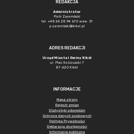
REDAKCJA
Administrator
Piotr Zarembski
tel. +48 54 28 94 670 wew. 31
p.zarembski@kikol.pl
ADRES REDAKCJI
Urząd Miasta i Gminy Kikół
ul. Plac Kościuszki 7
87-620 Kikół
INFORMACJE
Mapa strony
Rejestr zmian
Statystyki odwiedzin
Ochrona danych osobowych
Polityka Prywatności
Deklaracja dostępności
Informacja publiczna