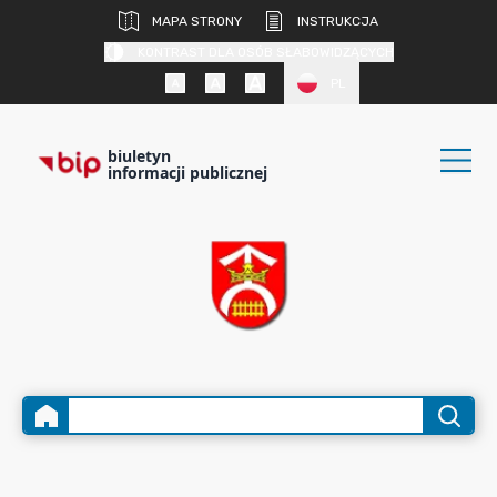
MAPA STRONY
INSTRUKCJA
KONTRAST DLA OSÓB SŁABOWIDZĄCYCH
PL
biuletyn
informacji publicznej