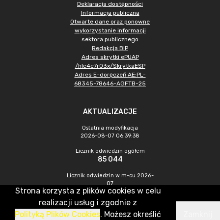
Deklaracja dostępności
Informacja publiczna
Otwarte dane oraz ponowne
wykorzystanie informacji
sektora publicznego
Redakcja BIP
Adres skrytki ePUAP
/hlc4c7r03x/SkrytkaESP
Adres E-doręczeń AE:PL-
68345-78646-AGFTB-25
AKTUALIZACJE
Ostatnia modyfikacja
2026-08-07 06:39:38
Licznik odwiedzin ogółem
85 044
Licznik odwiedzin w m-cu 2026-
07
Strona korzysta z plików cookies w celu
248
realizacji usług i zgodnie z
Polityką Plików Cookies
. Możesz określić
Zamknij
CMS & Hosting: Nefeni Sp. z o.o.