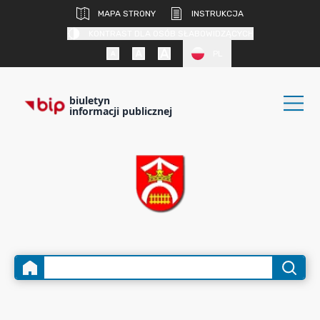
MAPA STRONY
INSTRUKCJA
KONTRAST DLA OSÓB SŁABOWIDZĄCYCH
PL
biuletyn
informacji publicznej