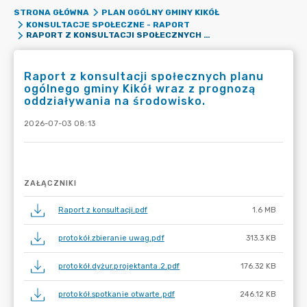
STRONA GŁÓWNA
PLAN OGÓLNY GMINY KIKÓŁ
KONSULTACJE SPOŁECZNE - RAPORT
RAPORT Z KONSULTACJI SPOŁECZNYCH PLANU OGÓLNEGO GMINY KIKÓŁ WRAZ Z PROGNOZĄ ODDZIAŁYWANIA NA ŚRODOWISKO.
Raport z konsultacji społecznych planu
ogólnego gminy Kikół wraz z prognozą
oddziaływania na środowisko.
2026-07-03 08:13
ZAŁĄCZNIKI
Raport z konsultacji.pdf
1.6 MB
protokół.zbieranie uwag.pdf
313.3 KB
protokół.dyżur.projektanta.2.pdf
176.32 KB
protokół.spotkanie otwarte.pdf
246.12 KB