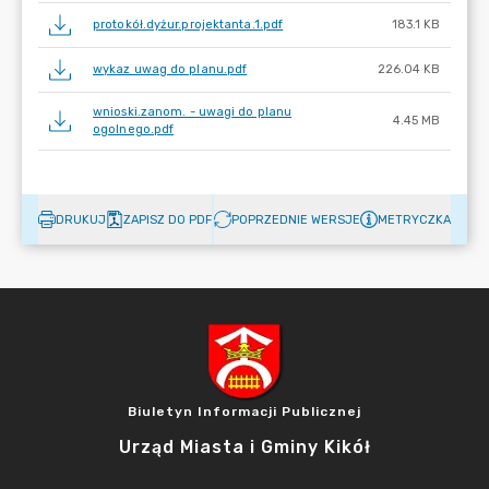
protokół.dyżur.projektanta.1.pdf
183.1 KB
wykaz uwag do planu.pdf
226.04 KB
wnioski.zanom. - uwagi do planu
4.45 MB
ogolnego.pdf
DRUKUJ
ZAPISZ DO PDF
POPRZEDNIE WERSJE
METRYCZKA
Biuletyn Informacji Publicznej
Urząd Miasta i Gminy Kikół