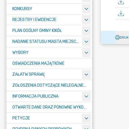
KONKURSY
REJESTRY I EWIDENCJE
PLAN OGÓLNY GMINY KIKÓŁ
DRUK
NADANIE STATUSU MIASTA MIEJSCOWOŚCI KIKÓŁ
WYBORY
OŚWIADCZENIA MAJĄTKOWE
ZAŁATW SPRAWĘ
ZGŁOSZENIA DOTYCZĄCE NIELEGALNEGO SPALANIA ODPADÓW
INFORMACJA PUBLICZNA
OTWARTE DANE ORAZ PONOWNE WYKORZYSTANIE INFORMACJI SEKTORA PUBLICZNEGO
PETYCJE