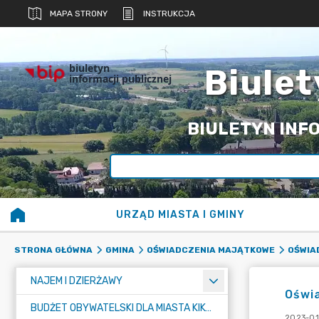
MAPA STRONY
INSTRUKCJA
biuletyn
Biulet
informacji publicznej
BIULETYN INFO
URZĄD MIASTA I GMINY
STRONA GŁÓWNA
GMINA
OŚWIADCZENIA MAJĄTKOWE
OŚWIA
NAJEM I DZIERŻAWY
Oświa
BUDŻET OBYWATELSKI DLA MIASTA KIKÓŁ
2023-01