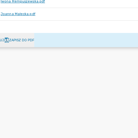
Iwona Rempuszewska.pdf
Joanna Małecka.pdf
UJ
ZAPISZ DO PDF