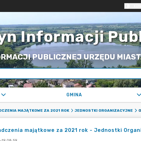
KON
yn Informacji Pub
RMACJI PUBLICZNEJ URZĘDU MIASTA
GMINA
DCZENIA MAJĄTKOWE ZA 2021 ROK
JEDNOSTKI ORGANIZACYJNE
dczenia majątkowe za 2021 rok - Jednostki Organ
-19 08:59