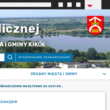
TRAST DLA OSÓB SŁABOWIDZĄCYCH
PL
licznej
 I GMINY KIKÓŁ
WYSZUKIWANIE ZAAWANSOWANE
ORGANY MIASTA I GMINY
OŚWIADCZENIA MAJĄTKOWE ZA 2021 ROK - JEDNOSTKI ORGANIZACYJNE
izacyjne