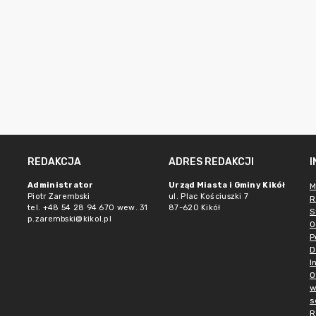
REDAKCJA
ADRES REDAKCJI
Administrator
Urząd Miasta i Gminy Kikół
M
Piotr Zarembski
ul. Plac Kościuszki 7
R
tel. +48 54 28 94 670 wew. 31
87-620 Kikół
S
p.zarembski@kikol.pl
O
P
D
I
O
w
s
R