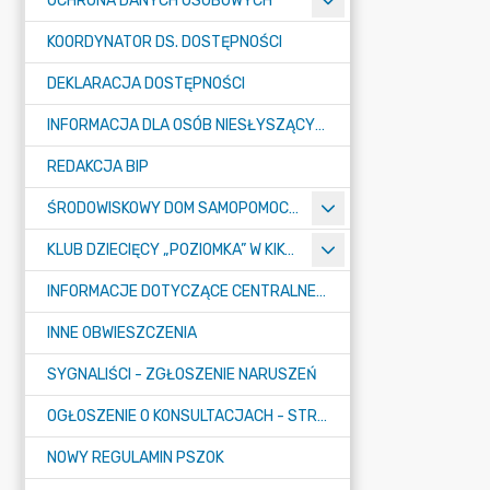
OCHRONA DANYCH OSOBOWYCH
KOORDYNATOR DS. DOSTĘPNOŚCI
DEKLARACJA DOSTĘPNOŚCI
INFORMACJA DLA OSÓB NIESŁYSZĄCYCH
REDAKCJA BIP
ŚRODOWISKOWY DOM SAMOPOMOCY "KONICZYNKA" W SUMINIE
KLUB DZIECIĘCY „POZIOMKA” W KIKOLE
INFORMACJE DOTYCZĄCE CENTRALNEGO PORTU KOMUNIKACYJNEGO
INNE OBWIESZCZENIA
SYGNALIŚCI - ZGŁOSZENIE NARUSZEŃ
OGŁOSZENIE O KONSULTACJACH - STRATEGIA
NOWY REGULAMIN PSZOK