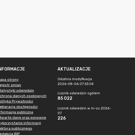
INFORMACJE
AKTUALIZACJE
Ostatnia modyfikacja
apa strony
2026-08-06 07:53:04
ejestr zmian
tatystyki odwiedzin
Licznik odwiedzin ogółem
chrona danych osobowych
85 022
olityka Prywatności
eklaracja dostępności
Licznik odwiedzin w m-cu 2026-
nformacja publiczna
07
twarte dane oraz ponowne
226
ykorzystanie informacji
ektora publicznego
edakcja BIP