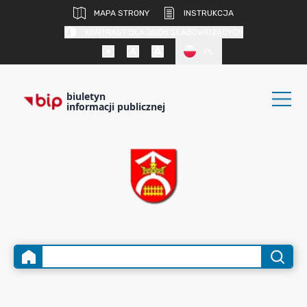
MAPA STRONY
INSTRUKCJA
KONTRAST DLA OSÓB SŁABOWIDZĄCYCH
PL
biuletyn
informacji publicznej