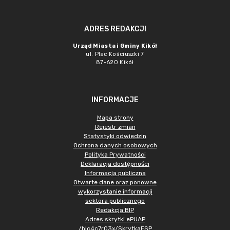
ADRES REDAKCJI
Urząd Miasta i Gminy Kikół
ul. Plac Kościuszki 7
87-620 Kikół
INFORMACJE
Mapa strony
Rejestr zmian
Statystyki odwiedzin
Ochrona danych osobowych
Polityka Prywatności
Deklaracja dostępności
Informacja publiczna
Otwarte dane oraz ponowne
wykorzystanie informacji
sektora publicznego
Redakcja BIP
Adres skrytki ePUAP
/hlc4c7r03x/SkrytkaESP