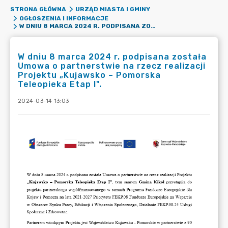
STRONA GŁÓWNA
URZĄD MIASTA I GMINY
OGŁOSZENIA I INFORMACJE
W DNIU 8 MARCA 2024 R. PODPISANA ZOSTAŁA UMOWA O PARTNERSTWIE NA RZECZ REALIZACJI PROJEKTU „KUJAWSKO – POMORSKA TELEOPIEKA ETAP I".
W dniu 8 marca 2024 r. podpisana została
Umowa o partnerstwie na rzecz realizacji
Projektu „Kujawsko – Pomorska
Teleopieka Etap I".
2024-03-14 13:03