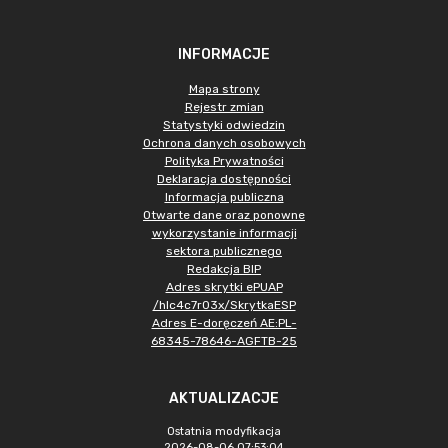
INFORMACJE
Mapa strony
Rejestr zmian
Statystyki odwiedzin
Ochrona danych osobowych
Polityka Prywatności
Deklaracja dostępności
Informacja publiczna
Otwarte dane oraz ponowne
wykorzystanie informacji
sektora publicznego
Redakcja BIP
Adres skrytki ePUAP
/hlc4c7r03x/SkrytkaESP
Adres E-doręczeń AE:PL-
68345-78646-AGFTB-25
AKTUALIZACJE
Ostatnia modyfikacja
2026-08-06 07:53:04