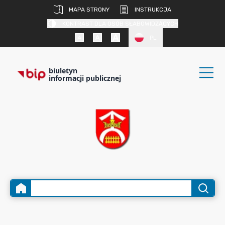
MAPA STRONY
INSTRUKCJA
KONTRAST DLA OSÓB SŁABOWIDZĄCYCH
PL
biuletyn
informacji publicznej