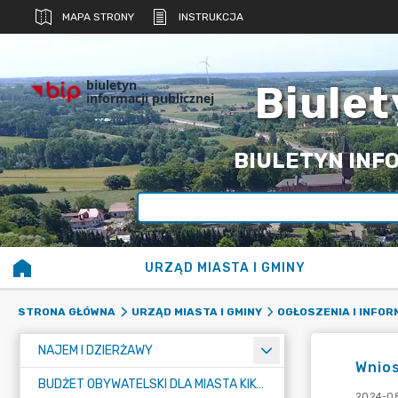
MAPA STRONY
INSTRUKCJA
biuletyn
Biulet
informacji publicznej
BIULETYN INFO
URZĄD MIASTA I GMINY
STRONA GŁÓWNA
URZĄD MIASTA I GMINY
OGŁOSZENIA I INFO
NAJEM I DZIERŻAWY
Wnio
BUDŻET OBYWATELSKI DLA MIASTA KIKÓŁ
2024-08