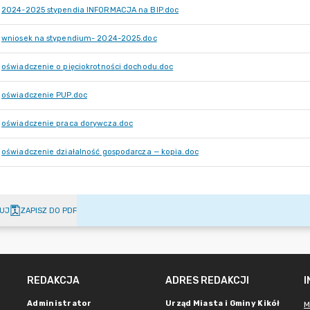
2024-2025 stypendia INFORMACJA na BIP.doc
wniosek na stypendium- 2024-2025.doc
oświadczenie o pięciokrotności dochodu.doc
oświadczenie PUP.doc
oświadczenie praca dorywcza.doc
oświadczenie działalność gospodarcza — kopia.doc
UJ
ZAPISZ DO PDF
REDAKCJA
ADRES REDAKCJI
Administrator
Urząd Miasta i Gminy Kikół
M