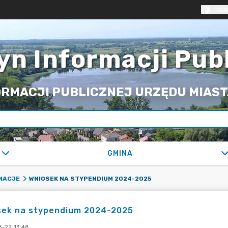
KON
yn Informacji Pub
RMACJI PUBLICZNEJ URZĘDU MIASTA
GMINA
WNIOSEK NA STYPENDIUM 2024-2025
RMACJE
sek na stypendium 2024-2025
-22 13:48