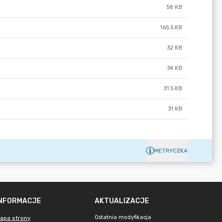
58 KB
165.5 KB
32 KB
34 KB
31.5 KB
31 KB
METRYCZKA
INFORMACJE
AKTUALIZACJE
Ostatnia modyfikacja
apa strony