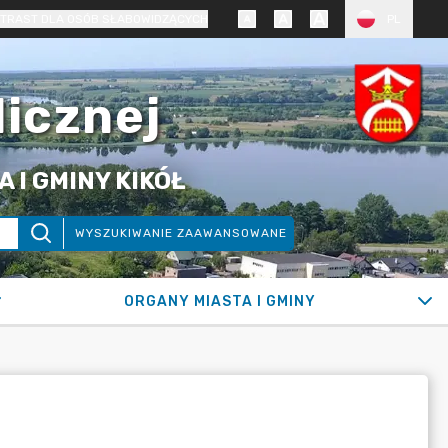
TRAST DLA OSÓB SŁABOWIDZĄCYCH
PL
licznej
 I GMINY KIKÓŁ
WYSZUKIWANIE ZAAWANSOWANE
ORGANY MIASTA I GMINY