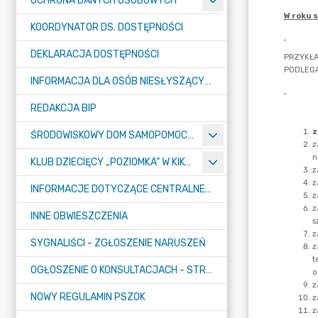
OCHRONA DANYCH OSOBOWYCH
KOORDYNATOR DS. DOSTĘPNOŚCI
DEKLARACJA DOSTĘPNOŚCI
INFORMACJA DLA OSÓB NIESŁYSZĄCYCH
REDAKCJA BIP
ŚRODOWISKOWY DOM SAMOPOMOCY "KONICZYNKA" W SUMINIE
KLUB DZIECIĘCY „POZIOMKA” W KIKOLE
INFORMACJE DOTYCZĄCE CENTRALNEGO PORTU KOMUNIKACYJNEGO
INNE OBWIESZCZENIA
SYGNALIŚCI - ZGŁOSZENIE NARUSZEŃ
OGŁOSZENIE O KONSULTACJACH - STRATEGIA
NOWY REGULAMIN PSZOK