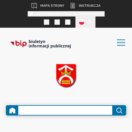
MAPA STRONY
INSTRUKCJA
KONTRAST DLA OSÓB SŁABOWIDZĄCYCH
PL
biuletyn
informacji publicznej