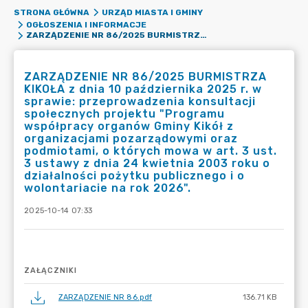
STRONA GŁÓWNA
URZĄD MIASTA I GMINY
OGŁOSZENIA I INFORMACJE
ZARZĄDZENIE NR 86/2025 BURMISTRZA KIKOŁA Z DNIA 10 PAŹDZIERNIKA 2025 R. W SPRAWIE: PRZEPROWADZENIA KONSULTACJI SPOŁECZNYCH PROJEKTU "PROGRAMU WSPÓŁPRACY ORGANÓW GMINY KIKÓŁ Z ORGANIZACJAMI POZARZĄDOWYMI ORAZ PODMIOTAMI, O KTÓRYCH MOWA W ART. 3 UST. 3 USTAWY Z DNIA 24 KWIETNIA 2003 ROKU O DZIAŁALNOŚCI POŻYTKU PUBLICZNEGO I O WOLONTARIACIE NA ROK 2026".
ZARZĄDZENIE NR 86/2025 BURMISTRZA
KIKOŁA z dnia 10 października 2025 r. w
sprawie: przeprowadzenia konsultacji
społecznych projektu "Programu
współpracy organów Gminy Kikół z
organizacjami pozarządowymi oraz
podmiotami, o których mowa w art. 3 ust.
3 ustawy z dnia 24 kwietnia 2003 roku o
działalności pożytku publicznego i o
wolontariacie na rok 2026".
2025-10-14 07:33
ZAŁĄCZNIKI
ZARZĄDZENIE NR 86.pdf
136.71 KB