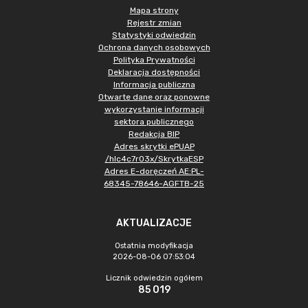
Mapa strony
Rejestr zmian
Statystyki odwiedzin
Ochrona danych osobowych
Polityka Prywatności
Deklaracja dostępności
Informacja publiczna
Otwarte dane oraz ponowne
wykorzystanie informacji
sektora publicznego
Redakcja BIP
Adres skrytki ePUAP
/hlc4c7r03x/SkrytkaESP
Adres E-doręczeń AE:PL-
68345-78646-AGFTB-25
AKTUALIZACJE
Ostatnia modyfikacja
2026-08-06 07:53:04
Licznik odwiedzin ogółem
85 019