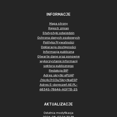
INFORMACJE
Mapa strony
Rejestr zmian
Statystyki odwiedzin
Ochrona danych osobowych
Polityka Prywatności
Deklaracja dostępności
Informacja publiczna
Otwarte dane oraz ponowne
wykorzystanie informacji
sektora publicznego
Redakcja BIP
Adres skrytki ePUAP
/hlc4c7r03x/SkrytkaESP
Adres E-doręczeń AE:PL-
68345-78646-AGFTB-25
AKTUALIZACJE
Ostatnia modyfikacja