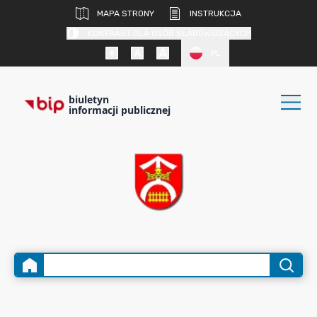
MAPA STRONY
INSTRUKCJA
KONTRAST DLA OSÓB SŁABOWIDZĄCYCH
PL
biuletyn
informacji publicznej