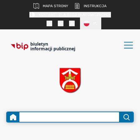
MAPA STRONY
INSTRUKCJA
KONTRAST DLA OSÓB SŁABOWIDZĄCYCH
PL
biuletyn
informacji publicznej