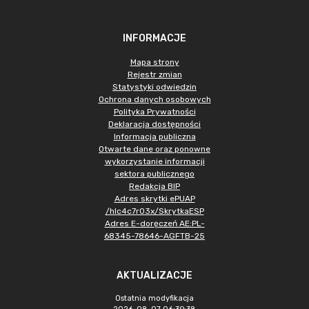
INFORMACJE
Mapa strony
Rejestr zmian
Statystyki odwiedzin
Ochrona danych osobowych
Polityka Prywatności
Deklaracja dostępności
Informacja publiczna
Otwarte dane oraz ponowne
wykorzystanie informacji
sektora publicznego
Redakcja BIP
Adres skrytki ePUAP
/hlc4c7r03x/SkrytkaESP
Adres E-doręczeń AE:PL-
68345-78646-AGFTB-25
AKTUALIZACJE
Ostatnia modyfikacja