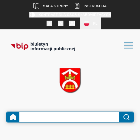
MAPA STRONY
INSTRUKCJA
KONTRAST DLA OSÓB SŁABOWIDZĄCYCH
PL
biuletyn
informacji publicznej