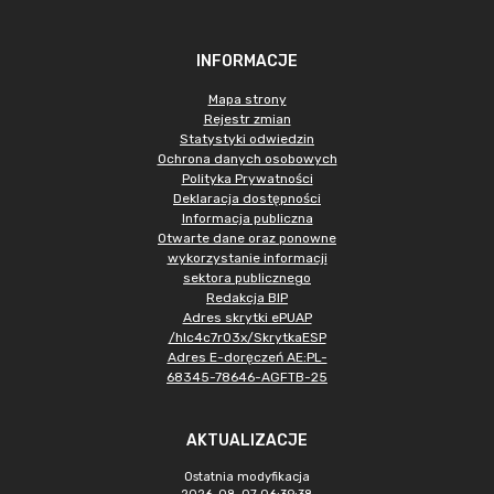
INFORMACJE
Mapa strony
Rejestr zmian
Statystyki odwiedzin
Ochrona danych osobowych
Polityka Prywatności
Deklaracja dostępności
Informacja publiczna
Otwarte dane oraz ponowne
wykorzystanie informacji
sektora publicznego
Redakcja BIP
Adres skrytki ePUAP
/hlc4c7r03x/SkrytkaESP
Adres E-doręczeń AE:PL-
68345-78646-AGFTB-25
AKTUALIZACJE
Ostatnia modyfikacja