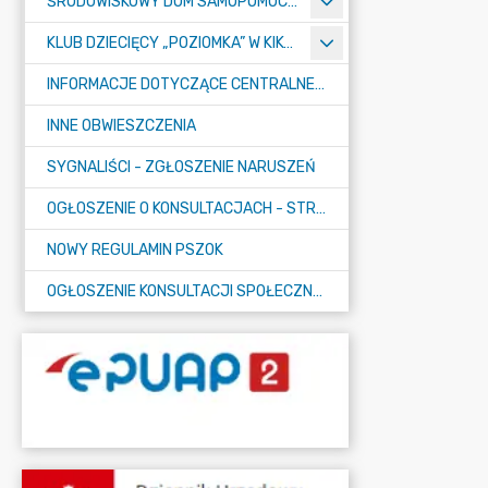
ŚRODOWISKOWY DOM SAMOPOMOCY "KONICZYNKA" W SUMINIE
KLUB DZIECIĘCY „POZIOMKA” W KIKOLE
INFORMACJE DOTYCZĄCE CENTRALNEGO PORTU KOMUNIKACYJNEGO
INNE OBWIESZCZENIA
SYGNALIŚCI - ZGŁOSZENIE NARUSZEŃ
OGŁOSZENIE O KONSULTACJACH - STRATEGIA
NOWY REGULAMIN PSZOK
OGŁOSZENIE KONSULTACJI SPOŁECZNYCH