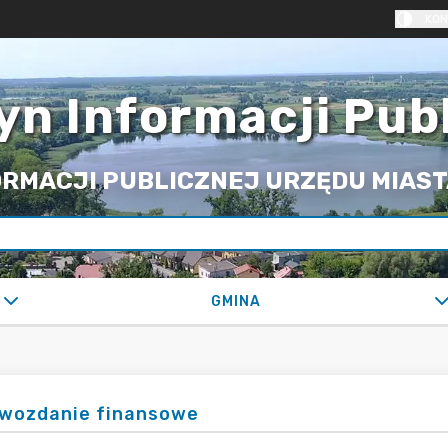
KON
yn Informacji Pub
RMACJI PUBLICZNEJ URZĘDU MIASTA
GMINA
wozdanie finansowe