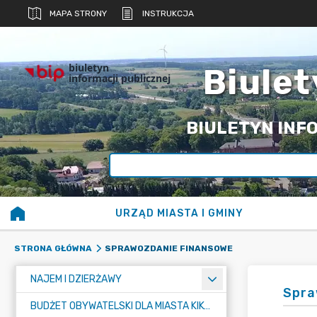
MAPA STRONY
INSTRUKCJA
biuletyn
Biulet
informacji publicznej
BIULETYN INFO
URZĄD MIASTA I GMINY
SPRAWOZDANIE FINANSOWE
STRONA GŁÓWNA
NAJEM I DZIERŻAWY
Spra
BUDŻET OBYWATELSKI DLA MIASTA KIKÓŁ