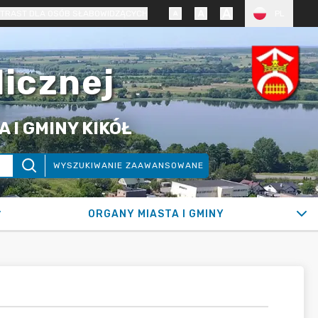
TRAST DLA OSÓB SŁABOWIDZĄCYCH
PL
licznej
 I GMINY KIKÓŁ
WYSZUKIWANIE ZAAWANSOWANE
ORGANY MIASTA I GMINY