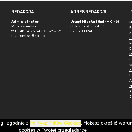
REDAKCJA
ADRES REDAKCJI
Administrator
Urząd Miasta i Gminy Kikół
M
Piotr Zarembski
ul. Plac Kościuszki 7
R
tel. +48 54 28 94 670 wew. 31
87-620 Kikół
S
p.zarembski@kikol.pl
O
P
D
I
O
w
s
R
A
/
A
6
ug i zgodnie z
Polityką Plików Cookies
. Możesz określić waru
cookies w Twojej przeglądarce