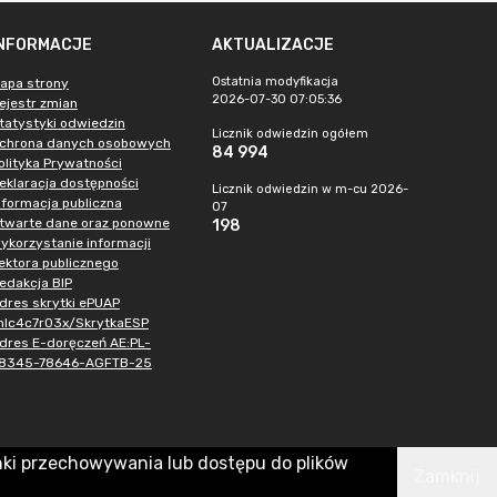
INFORMACJE
AKTUALIZACJE
Ostatnia modyfikacja
apa strony
2026-07-30 07:05:36
ejestr zmian
tatystyki odwiedzin
Licznik odwiedzin ogółem
chrona danych osobowych
84 994
olityka Prywatności
eklaracja dostępności
Licznik odwiedzin w m-cu 2026-
nformacja publiczna
07
twarte dane oraz ponowne
198
ykorzystanie informacji
ektora publicznego
edakcja BIP
dres skrytki ePUAP
hlc4c7r03x/SkrytkaESP
dres E-doręczeń AE:PL-
8345-78646-AGFTB-25
nki przechowywania lub dostępu do plików
Zamknij