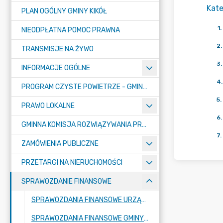
Kate
PLAN OGÓLNY GMINY KIKÓŁ
1
.
NIEODPŁATNA POMOC PRAWNA
2
.
TRANSMISJE NA ŻYWO
3
.
INFORMACJE OGÓLNE
4
.
PROGRAM CZYSTE POWIETRZE - GMINA KIKÓŁ
5
.
PRAWO LOKALNE
6
.
GMINNA KOMISJA ROZWIĄZYWANIA PROBLEMÓW ALKOHOLOWYCH
7
.
ZAMÓWIENIA PUBLICZNE
PRZETARGI NA NIERUCHOMOŚCI
SPRAWOZDANIE FINANSOWE
SPRAWOZDANIA FINANSOWE URZĄD MIASTA I GMINY KIKÓŁ 2025
SPRAWOZDANIA FINANSOWE GMINY KIKÓŁ 2025