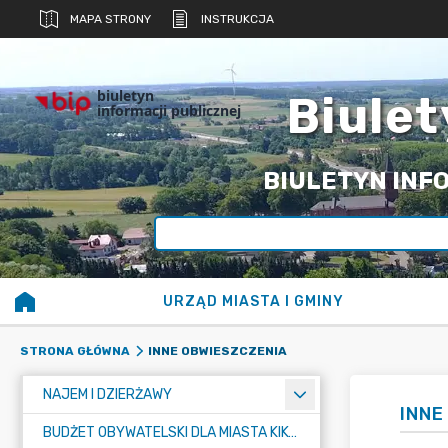
MAPA STRONY
INSTRUKCJA
biuletyn
Biulet
informacji publicznej
BIULETYN INFO
URZĄD MIASTA I GMINY
INNE OBWIESZCZENIA
STRONA GŁÓWNA
NAJEM I DZIERŻAWY
INNE
BUDŻET OBYWATELSKI DLA MIASTA KIKÓŁ