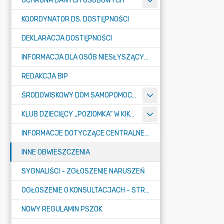
OCHRONA DANYCH OSOBOWYCH
KOORDYNATOR DS. DOSTĘPNOŚCI
DEKLARACJA DOSTĘPNOŚCI
INFORMACJA DLA OSÓB NIESŁYSZĄCYCH
REDAKCJA BIP
ŚRODOWISKOWY DOM SAMOPOMOCY "KONICZYNKA" W SUMINIE
KLUB DZIECIĘCY „POZIOMKA” W KIKOLE
INFORMACJE DOTYCZĄCE CENTRALNEGO PORTU KOMUNIKACYJNEGO
INNE OBWIESZCZENIA
SYGNALIŚCI - ZGŁOSZENIE NARUSZEŃ
OGŁOSZENIE O KONSULTACJACH - STRATEGIA
NOWY REGULAMIN PSZOK