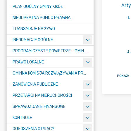
Arty
PLAN OGÓLNY GMINY KIKÓŁ
NIEODPŁATNA POMOC PRAWNA
1
.
TRANSMISJE NA ŻYWO
INFORMACJE OGÓLNE
PROGRAM CZYSTE POWIETRZE - GMINA KIKÓŁ
2
.
PRAWO LOKALNE
GMINNA KOMISJA ROZWIĄZYWANIA PROBLEMÓW ALKOHOLOWYCH
POKAŻ
:
ZAMÓWIENIA PUBLICZNE
PRZETARGI NA NIERUCHOMOŚCI
SPRAWOZDANIE FINANSOWE
KONTROLE
OGŁOSZENIA O PRACY