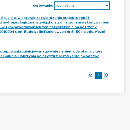
sortowanie:
Sp. z o.o. w sprawie zatwierdzenia projektu robót
unki hydrogeologiczne w związku z zamierzonym wykonywaniem
, w tym powodować ich zanieczyszczenie na potrzeby
00046 pn. Budowa linii kolejowych nr 5 i 50 na odc. Węzeł
ostępowania zainicjowanego wniesieniem odwołania przez
a Golubia-Dobrzynia od decyzji Marszałka Województwa
1