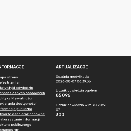
INFORMACJE
AKTUALIZACJE
Ostatnia modyfikacja
apa strony
2026-08-07 06:39:38
ejestr zmian
tatystyki odwiedzin
Licznik odwiedzin ogółem
chrona danych osobowych
85 096
olityka Prywatności
eklaracja dostępności
Licznik odwiedzin w m-cu 2026-
nformacja publiczna
07
twarte dane oraz ponowne
300
ykorzystanie informacji
ektora publicznego
edakcja BIP