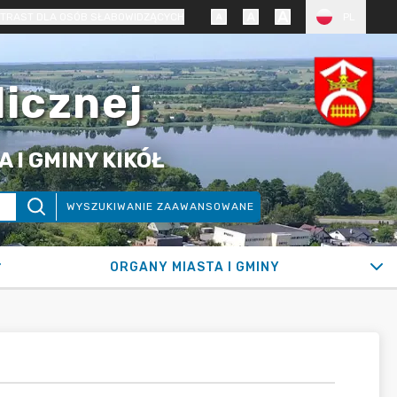
TRAST DLA OSÓB SŁABOWIDZĄCYCH
PL
licznej
 I GMINY KIKÓŁ
WYSZUKIWANIE ZAAWANSOWANE
ORGANY MIASTA I GMINY