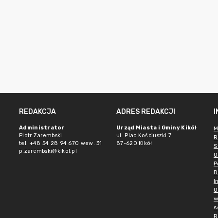
REDAKCJA
ADRES REDAKCJI
Administrator
Urząd Miasta i Gminy Kikół
M
Piotr Zarembski
ul. Plac Kościuszki 7
R
tel. +48 54 28 94 670 wew. 31
87-620 Kikół
S
p.zarembski@kikol.pl
O
P
D
I
O
w
s
R