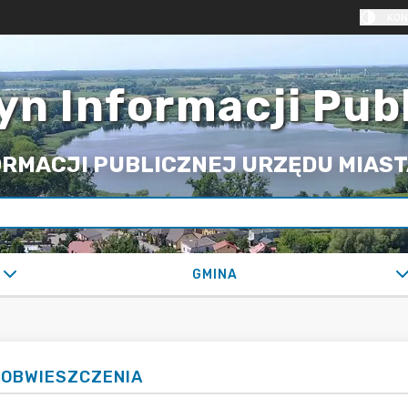
KON
yn Informacji Pub
RMACJI PUBLICZNEJ URZĘDU MIASTA
GMINA
 OBWIESZCZENIA