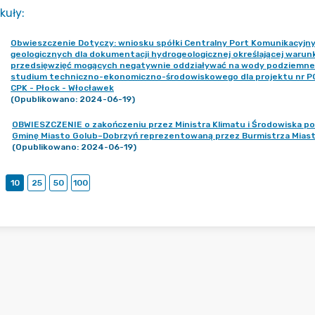
kuły
:
Obwieszczenie Dotyczy: wniosku spółki Centralny Port Komunikacyjny 
geologicznych dla dokumentacji hydrogeologicznej określającej war
przedsięwzięć mogących negatywnie oddziaływać na wody podziemne
studium techniczno-ekonomiczno-środowiskowego dla projektu nr P001
CPK - Płock - Włocławek
(Opublikowano: 2024-06-19)
OBWIESZCZENIE o zakończeniu przez Ministra Klimatu i Środowiska p
Gminę Miasto Golub–Dobrzyń reprezentowaną przez Burmistrza Miast
(Opublikowano: 2024-06-19)
10
25
50
100