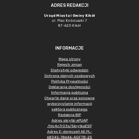
ADRES REDAKCJI
Urząd Miasta i Gminy Kikół
ul. Plac Kościuszki 7
87-620 Kikół
INFORMACJE
Mapa strony
Rejestr zmian
Statystyki odwiedzin
Ochrona danych osobowych
Polityka Prywatności
Deklaracja dostępności
Informacja publiczna
Otwarte dane oraz ponowne
wykorzystanie informacji
sektora publicznego
Redakcja BIP
Adres skrytki ePUAP
/hlc4c7r03x/SkrytkaESP
Adres E-doręczeń AE:PL-
68345-78646-AGFTB-25