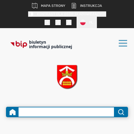
MAPA STRONY
INSTRUKCJA
KONTRAST DLA OSÓB SŁABOWIDZĄCYCH
PL
biuletyn
informacji publicznej