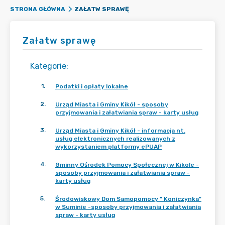
ZAŁATW SPRAWĘ
STRONA GŁÓWNA
Załatw sprawę
Kategorie
:
1
.
Podatki i opłaty lokalne
2
.
Urząd Miasta i Gminy Kikół - sposoby
przyjmowania i załatwiania spraw - karty usług
3
.
Urząd Miasta i Gminy Kikół - informacja nt.
usług elektronicznych realizowanych z
wykorzystaniem platformy ePUAP
4
.
Gminny Ośrodek Pomocy Społecznej w Kikole -
sposoby przyjmowania i załatwiania spraw -
karty usług
5
.
Środowiskowy Dom Samopomocy " Koniczynka"
w Suminie -sposoby przyjmowania i załatwiania
spraw - karty usług