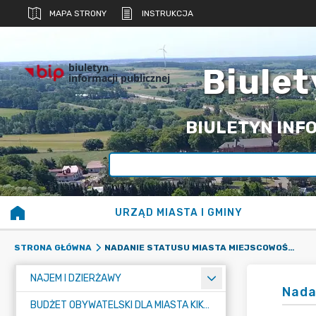
MAPA STRONY
INSTRUKCJA
biuletyn
Biulet
informacji publicznej
BIULETYN INFO
URZĄD MIASTA I GMINY
NADANIE STATUSU MIASTA MIEJSCOWOŚCI KIKÓŁ
STRONA GŁÓWNA
NAJEM I DZIERŻAWY
Nada
BUDŻET OBYWATELSKI DLA MIASTA KIKÓŁ