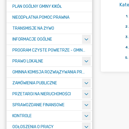
Kate
PLAN OGÓLNY GMINY KIKÓŁ
1
.
NIEODPŁATNA POMOC PRAWNA
2
.
TRANSMISJE NA ŻYWO
3
.
INFORMACJE OGÓLNE
4
.
PROGRAM CZYSTE POWIETRZE - GMINA KIKÓŁ
5
.
PRAWO LOKALNE
GMINNA KOMISJA ROZWIĄZYWANIA PROBLEMÓW ALKOHOLOWYCH
ZAMÓWIENIA PUBLICZNE
PRZETARGI NA NIERUCHOMOŚCI
SPRAWOZDANIE FINANSOWE
KONTROLE
OGŁOSZENIA O PRACY