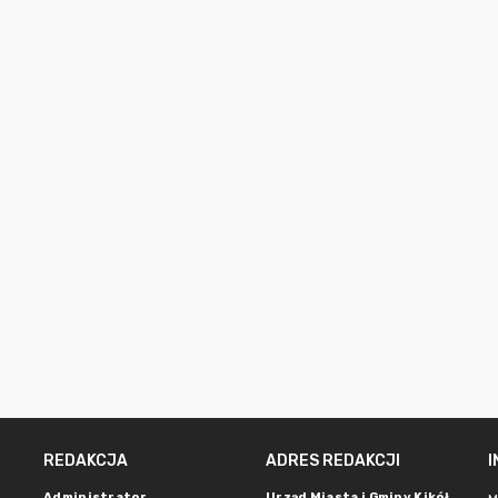
REDAKCJA
ADRES REDAKCJI
Administrator
Urząd Miasta i Gminy Kikół