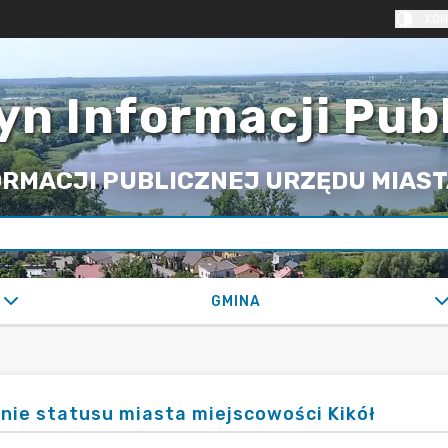
KON
yn Informacji Pub
RMACJI PUBLICZNEJ URZĘDU MIASTA
GMINA
nie statusu miasta miejscowości Kikół