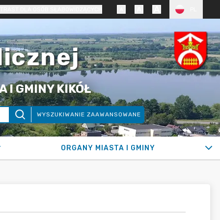
TRAST DLA OSÓB SŁABOWIDZĄCYCH
PL
licznej
 I GMINY KIKÓŁ
WYSZUKIWANIE ZAAWANSOWANE
ORGANY MIASTA I GMINY