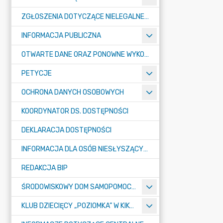
ZGŁOSZENIA DOTYCZĄCE NIELEGALNEGO SPALANIA ODPADÓW
INFORMACJA PUBLICZNA
OTWARTE DANE ORAZ PONOWNE WYKORZYSTANIE INFORMACJI SEKTORA PUBLICZNEGO
PETYCJE
OCHRONA DANYCH OSOBOWYCH
KOORDYNATOR DS. DOSTĘPNOŚCI
DEKLARACJA DOSTĘPNOŚCI
INFORMACJA DLA OSÓB NIESŁYSZĄCYCH
REDAKCJA BIP
ŚRODOWISKOWY DOM SAMOPOMOCY "KONICZYNKA" W SUMINIE
KLUB DZIECIĘCY „POZIOMKA” W KIKOLE