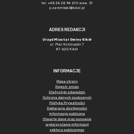
tel. +48 54 28 94 670 wew. 31
p.zarembski@kikol.pl
ADRES REDAKCJI
Urząd Miasta i Gminy Kikół
ul. Plac Kościuszki 7
87-620 Kikół
INFORMACJE
Mapa strony
Rejestr zmian
Statystyki odwiedzin
Ochrona danych osobowych
Polityka Prywatności
Deklaracja dostępności
Informacja publiczna
Otwarte dane oraz ponowne
wykorzystanie informacji
sektora publicznego