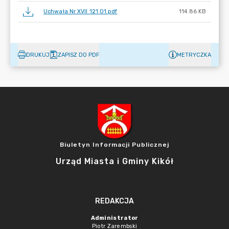
Uchwała Nr XVII 121 01.pdf
114.86 KB
DRUKUJ
ZAPISZ DO PDF
METRYCZKA
Biuletyn Informacji Publicznej
Urząd Miasta i Gminy Kikół
REDAKCJA
Administrator
Piotr Zarembski