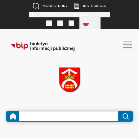
MAPA STRONY
INSTRUKCJA
KONTRAST DLA OSÓB SŁABOWIDZĄCYCH
PL
biuletyn
informacji publicznej