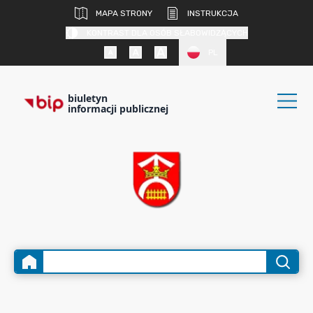
MAPA STRONY
INSTRUKCJA
KONTRAST DLA OSÓB SŁABOWIDZĄCYCH
PL
biuletyn
informacji publicznej