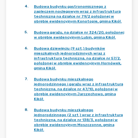
4
.
Budowa budynku gastronomicznego z
zapleczem noclegowym wraz z infrastrukturą
techniczną na działce nr 79/2 położonej w
obrębie ewidencyjnym Konotopie, gmina Kikół.
5
.
Budowa garażu, na działce nr 324/20, położonej
w obrębie ewidencyjnym Lubin, gmina Kikół.
6
.
Budowa dziewięciu (9 szt.) budynków
mieszkalnych jednorodzinnych wraz z
infrastrukturą techniczną, na działce nr 57/2,
położonej w obrębie ewidencyjnym Hornówek,
gmina Kikół.
7
.
Budowa budynku mieszkalnego
jednorodzinnego i garażu wraz z infrastrukturą
techniczną, na działce nr 47/10, położonej w
obrębie ewidencyjnym Jarczechowo, gmina
Kikół.
8
.
Budowa budynku mieszkalnego
jednorodzinnego (2 szt.) wraz z infrastrukturą
techniczną, na działce nr 138/3, położonej w
obrębie ewidencyjnym Moszczonne, gmina
Kikół.