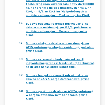
15,0 MW wraz z niezbędną infrastrukturą
techniczną i powierzchni zabudowy do 10,0000
ha, na terenie działek oznaczonych nr 5/2, nr
12/4, nr 12/3, nr 12/2 i nr 10/1 położonych w
obrębie ewidencyjnym Trutowo, gmina Kikół.
36
.
Budowa budynku rekreacji indywidualnej na
działce o nr ewidencyjnym 138/2, położonej w
obrębie ewidencyjnym Moszczonne, gmina
Kikół.
37
.
Budowa wiaty na działce o nr ewidencyjnym
42/5, położonej w obrębie ewidencyjnym Lubin,
gmina Kikół.
38
.
Budowa czternastu budynków rekreacji
indywidualnej wraz z infrastrukturą techniczną
na działce nr 42, obręb Konotopie.
39
.
Budowa budynku rekreacji indywidualnej na
działce nr 23/26, obręb Jarczechowo, gmina
Kikół.
40
.
Budowa garażu, na działce nr 43/26, położonej
w obrębie ewidencyjnym Konotopie, gmina
Kikół.