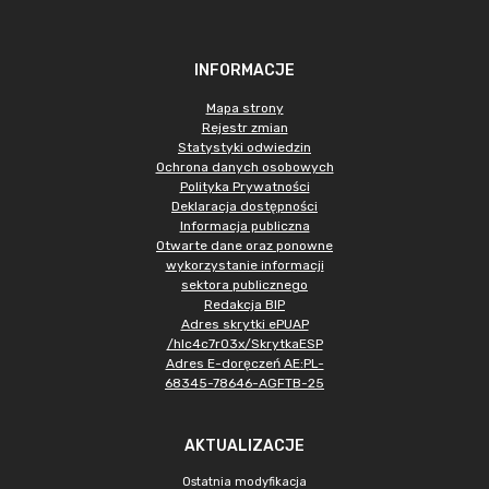
INFORMACJE
Mapa strony
Rejestr zmian
Statystyki odwiedzin
Ochrona danych osobowych
Polityka Prywatności
Deklaracja dostępności
Informacja publiczna
Otwarte dane oraz ponowne
wykorzystanie informacji
sektora publicznego
Redakcja BIP
Adres skrytki ePUAP
/hlc4c7r03x/SkrytkaESP
Adres E-doręczeń AE:PL-
68345-78646-AGFTB-25
AKTUALIZACJE
Ostatnia modyfikacja