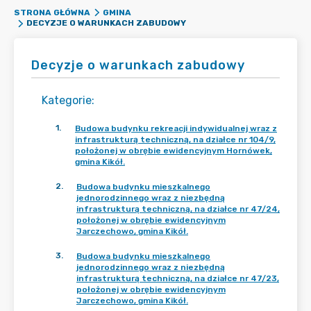
STRONA GŁÓWNA
GMINA
DECYZJE O WARUNKACH ZABUDOWY
Decyzje o warunkach zabudowy
Kategorie
:
1
.
Budowa budynku rekreacji indywidualnej wraz z
infrastrukturą techniczną, na działce nr 104/9,
położonej w obrębie ewidencyjnym Hornówek,
gmina Kikół.
2
.
Budowa budynku mieszkalnego
jednorodzinnego wraz z niezbędną
infrastrukturą techniczną, na działce nr 47/24,
położonej w obrębie ewidencyjnym
Jarczechowo, gmina Kikół.
3
.
Budowa budynku mieszkalnego
jednorodzinnego wraz z niezbędną
infrastrukturą techniczną, na działce nr 47/23,
położonej w obrębie ewidencyjnym
Jarczechowo, gmina Kikół.