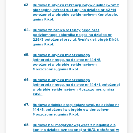
63
.
Budowa budynku rekreacji indywidualnej wraz z
niezbędną infrastrukturą, na działce nr 43/14
położonej w obrębie ewidencyjnym Konotopie,
gmina Kikół.
64
.
Budowa zbiornika retencyjnego oraz
podziemnego zbiornika na gaz na działce nr
225/3 położonej przy ul. Rypińskiej, obręb Kikół,
gmina Kikół.
65
.
Budowa budynku mieszkalnego
jednorodzinnego, na działce nr 144/5,
położonej w obrębie ewidencyjnym
Moszczonne, gmina Kikół
66
.
Budowa budynku mieszkalnego
jednorodzinnego, na działce nr 144/1, położonej
w obrębie ewidencyjnym Moszczonne, gmina
Kikół.
67
.
Budowa odcinka drogi dojazdowej, na działce nr
144/8, położonej w obrębie ewidencyjnym
Moszczonne, gmina Kikół.
68
.
Budowa hali magazynowej wraz z biegalnią dla
koni na działce oznaczonej nr 18/3, położonej w