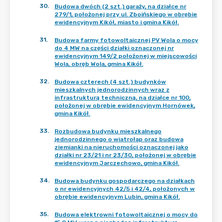
30
.
Budowa dwóch (2 szt.) garaży, na działce nr
279/1, położonej przy ul. Zboińskiego w obrębie
ewidencyjnym Kikół, miasto i gmina Kikół.
31
.
Budowa farmy fotowoltaicznej PV Wola o mocy
do 4 MW na części działki oznaczonej nr
ewidencyjnym 149/2 położonej w miejscowości
Wola, obręb Wola, gmina Kikół.
32
.
Budowa czterech (4 szt.) budynków
mieszkalnych jednorodzinnych wraz z
infrastrukturą techniczną, na działce nr 100,
położonej w obrębie ewidencyjnym Hornówek,
gmina Kikół.
33
.
Rozbudowa budynku mieszkalnego
jednorodzinnego o wiatrołap oraz budowa
ziemianki na nieruchomości oznaczonej jako
działki nr 23/21 i nr 23/30, położonej w obrębie
ewidencyjnym Jarczechowo, gmina Kikół.
34
.
Budowa budynku gospodarczego na działkach
o nr ewidencyjnych 42/5 i 42/4, położonych w
obrębie ewidencyjnym Lubin, gmina Kikół.
35
.
Budowa elektrowni fotowoltaicznej o mocy do