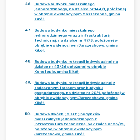
46
.
Budowa budynku mieszkalnego
jednorodzinnego, na działce nr 144/1, położonej
w obrębie ewidencyjnym Moszczonne, gmina
Kikół.
47
.
Budowa budynku mieszkalnego
jednorodzinnego wraz z infrastrukturą
techniczną, na działce nr 47/3, położonej w
obrębie ewidencyjnym Jarczechowo, gmina
Kikół.
48
.
Budowa budynku rekreacji indywidualnej na
działce nr 43/26 położonej w obrębie
Konotopie, gmina Kikół.
49
.
Budowa budynku rekreacji indywidualnej z
zadaszonym tarasem oraz budynku
gospodarczego, na działce nr 20/1, położonej w
obrębie ewidencyjnym Jarczechowo, gmina
Kikół.
50
.
Budowa dwóch ( 2 szt.) budynków
mieszkalnych jednorodzinnych z
infrastrukturą techniczną, na działce nr 23/25,
położonej w obrębie ewidencyjnym
Jarczechowo, gmina Kikół.