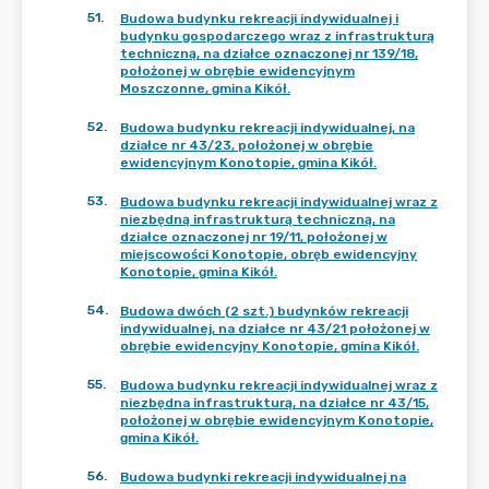
51
.
Budowa budynku rekreacji indywidualnej i
budynku gospodarczego wraz z infrastrukturą
techniczną, na działce oznaczonej nr 139/18,
położonej w obrębie ewidencyjnym
Moszczonne, gmina Kikół.
52
.
Budowa budynku rekreacji indywidualnej, na
działce nr 43/23, położonej w obrębie
ewidencyjnym Konotopie, gmina Kikół.
53
.
Budowa budynku rekreacji indywidualnej wraz z
niezbędną infrastrukturą techniczną, na
działce oznaczonej nr 19/11, położonej w
miejscowości Konotopie, obręb ewidencyjny
Konotopie, gmina Kikół.
54
.
Budowa dwóch (2 szt.) budynków rekreacji
indywidualnej, na działce nr 43/21 położonej w
obrębie ewidencyjny Konotopie, gmina Kikół.
55
.
Budowa budynku rekreacji indywidualnej wraz z
niezbędna infrastrukturą, na działce nr 43/15,
położonej w obrębie ewidencyjnym Konotopie,
gmina Kikół.
56
.
Budowa budynki rekreacji indywidualnej na