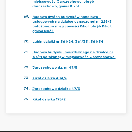
miejscowości Jarczechowo, obręb
Jarczechowo, gmina Kikół.
69
.
Budowa dwóch budynków handlowo -
usługowych na działce oznaczonej nr 225/3
położonej w miejscowości Kikół, obręb Kikół,
gmina Kikół.
70
.
Lubin działki nr 361/24, 361/33 , 361/34
71
.
Budowa budynku mieszkalnego na działce nr
47/11 położonej w miejscowości Jarczechowo.
72
.
Jarczechowo dz. nr 47/5
73
.
Kikół działka 404/6
74
.
Jarczechowo działka 47/3
75
.
Kikół działka 195/2