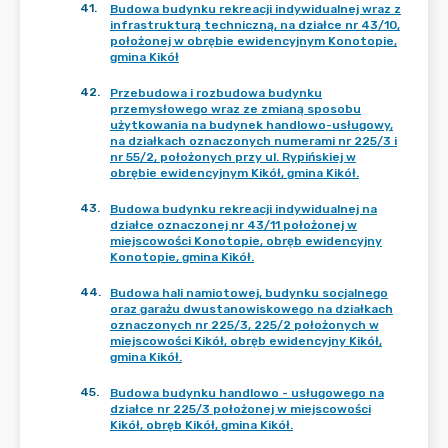
41
.
Budowa budynku rekreacji indywidualnej wraz z
infrastrukturą techniczną, na działce nr 43/10,
położonej w obrębie ewidencyjnym Konotopie,
gmina Kikół
42
.
Przebudowa i rozbudowa budynku
przemysłowego wraz ze zmianą sposobu
użytkowania na budynek handlowo-usługowy,
na działkach oznaczonych numerami nr 225/3 i
nr 55/2, położonych przy ul. Rypińskiej w
obrębie ewidencyjnym Kikół, gmina Kikół.
43
.
Budowa budynku rekreacji indywidualnej na
działce oznaczonej nr 43/11 położonej w
miejscowości Konotopie, obręb ewidencyjny
Konotopie, gmina Kikół.
44
.
Budowa hali namiotowej, budynku socjalnego
oraz garażu dwustanowiskowego na działkach
oznaczonych nr 225/3, 225/2 położonych w
miejscowości Kikół, obręb ewidencyjny Kikół,
gmina Kikół.
45
.
Budowa budynku handlowo - usługowego na
działce nr 225/3 położonej w miejscowości
Kikół, obręb Kikół, gmina Kikół.