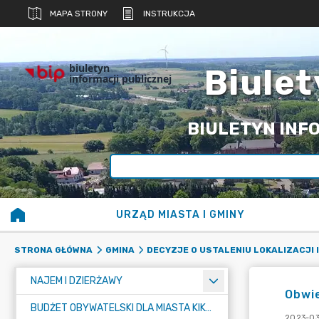
MAPA STRONY
INSTRUKCJA
biuletyn
Biulet
informacji publicznej
BIULETYN INFO
URZĄD MIASTA I GMINY
STRONA GŁÓWNA
GMINA
DECYZJE O USTALENIU LOKALIZACJI
NAJEM I DZIERŻAWY
Obwi
BUDŻET OBYWATELSKI DLA MIASTA KIKÓŁ
2023-03