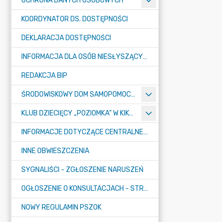
OCHRONA DANYCH OSOBOWYCH
KOORDYNATOR DS. DOSTĘPNOŚCI
DEKLARACJA DOSTĘPNOŚCI
INFORMACJA DLA OSÓB NIESŁYSZĄCYCH
REDAKCJA BIP
ŚRODOWISKOWY DOM SAMOPOMOCY "KONICZYNKA" W SUMINIE
KLUB DZIECIĘCY „POZIOMKA” W KIKOLE
INFORMACJE DOTYCZĄCE CENTRALNEGO PORTU KOMUNIKACYJNEGO
INNE OBWIESZCZENIA
SYGNALIŚCI - ZGŁOSZENIE NARUSZEŃ
OGŁOSZENIE O KONSULTACJACH - STRATEGIA
NOWY REGULAMIN PSZOK