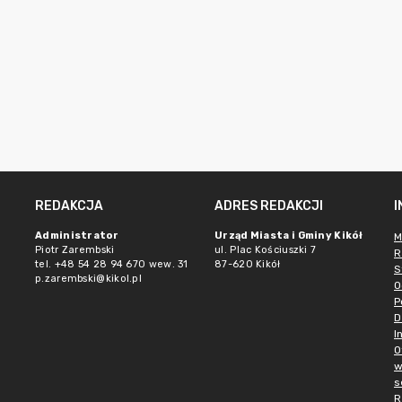
REDAKCJA
ADRES REDAKCJI
Administrator
Urząd Miasta i Gminy Kikół
M
Piotr Zarembski
ul. Plac Kościuszki 7
R
tel. +48 54 28 94 670 wew. 31
87-620 Kikół
S
p.zarembski@kikol.pl
O
P
D
I
O
w
s
R