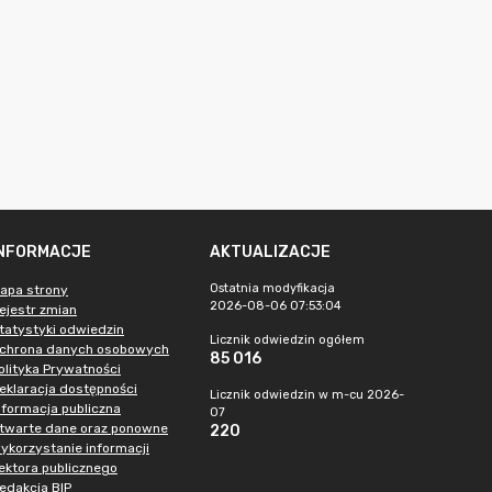
INFORMACJE
AKTUALIZACJE
Ostatnia modyfikacja
apa strony
2026-08-06 07:53:04
ejestr zmian
tatystyki odwiedzin
Licznik odwiedzin ogółem
chrona danych osobowych
85 016
olityka Prywatności
eklaracja dostępności
Licznik odwiedzin w m-cu 2026-
nformacja publiczna
07
twarte dane oraz ponowne
220
ykorzystanie informacji
ektora publicznego
edakcja BIP