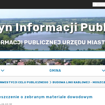
KON
yn Informacji Pub
RMACJI PUBLICZNEJ URZĘDU MIASTA
GMINA
 INWESTYCJI CELU PUBLICZNEGO
BUDOWA LINII KABLOWEJ - MOSZC
eszczenie o zebranym materiale dowodowym
-13 07:37