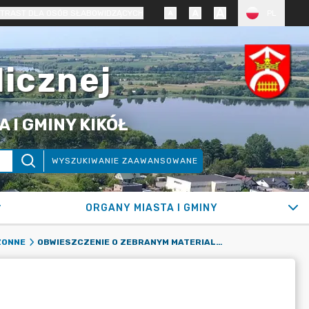
TRAST DLA OSÓB SŁABOWIDZĄCYCH
PL
licznej
 I GMINY KIKÓŁ
WYSZUKIWANIE ZAAWANSOWANE
ORGANY MIASTA I GMINY
OBWIESZCZENIE O ZEBRANYM MATERIALE DOWODOWYM
ZONNE