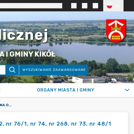
TRAST DLA OSÓB SŁABOWIDZĄCYCH
PL
licznej
 I GMINY KIKÓŁ
WYSZUKIWANIE ZAAWANSOWANE
ORGANY MIASTA I GMINY
BUDOWA LINII KABLOWEJ NN 0,4 KVNA DZIAŁKACH NR 76/2, NR 76/1, NR 74, NR 268, NR 73, NR 48/1 POŁOŻONYCH W OBRĘBIE JANOWO, GMINA KIKÓŁ.
 nr 76/1, nr 74, nr 268, nr 73, nr 48/1