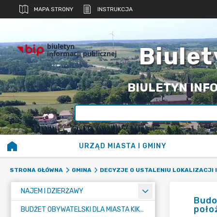
MAPA STRONY
INSTRUKCJA
biuletyn
Biulet
informacji publicznej
BIULETYN INFO
URZĄD MIASTA I GMINY
STRONA GŁÓWNA
GMINA
DECYZJE O USTALENIU LOKALIZACJI
NAJEM I DZIERŻAWY
Budow
poło
BUDŻET OBYWATELSKI DLA MIASTA KIKÓŁ