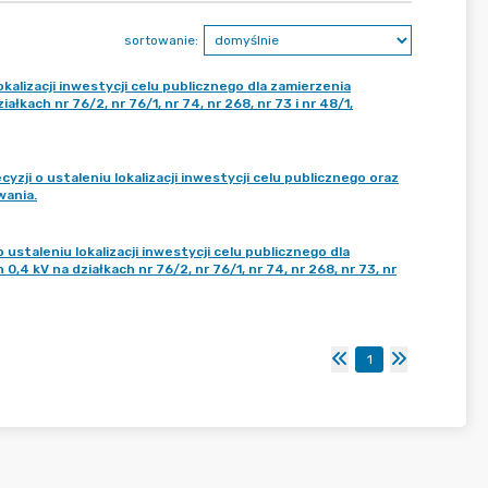
sortowanie:
kalizacji inwestycji celu publicznego dla zamierzenia
łkach nr 76/2, nr 76/1, nr 74, nr 268, nr 73 i nr 48/1,
i o ustaleniu lokalizacji inwestycji celu publicznego oraz
wania.
staleniu lokalizacji inwestycji celu publicznego dla
,4 kV na działkach nr 76/2, nr 76/1, nr 74, nr 268, nr 73, nr
1