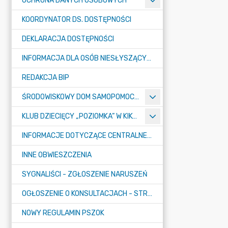
OCHRONA DANYCH OSOBOWYCH
KOORDYNATOR DS. DOSTĘPNOŚCI
DEKLARACJA DOSTĘPNOŚCI
INFORMACJA DLA OSÓB NIESŁYSZĄCYCH
REDAKCJA BIP
ŚRODOWISKOWY DOM SAMOPOMOCY "KONICZYNKA" W SUMINIE
KLUB DZIECIĘCY „POZIOMKA” W KIKOLE
INFORMACJE DOTYCZĄCE CENTRALNEGO PORTU KOMUNIKACYJNEGO
INNE OBWIESZCZENIA
SYGNALIŚCI - ZGŁOSZENIE NARUSZEŃ
OGŁOSZENIE O KONSULTACJACH - STRATEGIA
NOWY REGULAMIN PSZOK