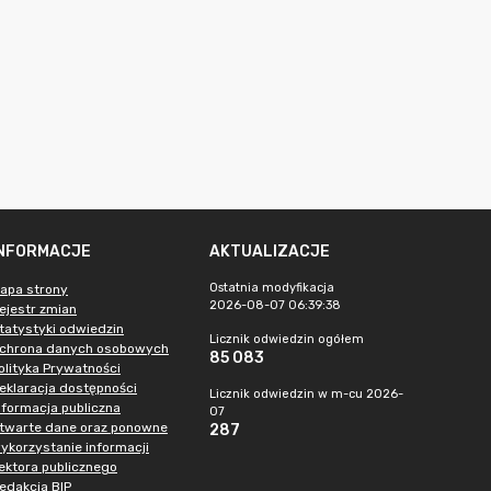
INFORMACJE
AKTUALIZACJE
Ostatnia modyfikacja
apa strony
2026-08-07 06:39:38
ejestr zmian
tatystyki odwiedzin
Licznik odwiedzin ogółem
chrona danych osobowych
85 083
olityka Prywatności
eklaracja dostępności
Licznik odwiedzin w m-cu 2026-
nformacja publiczna
07
twarte dane oraz ponowne
287
ykorzystanie informacji
ektora publicznego
edakcja BIP