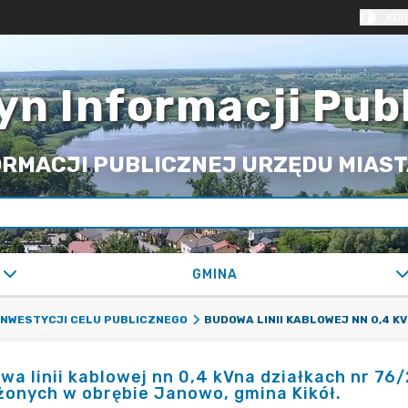
KON
yn Informacji Pub
RMACJI PUBLICZNEJ URZĘDU MIASTA
GMINA
 INWESTYCJI CELU PUBLICZNEGO
a linii kablowej nn 0,4 kVna działkach nr 76/2,
żonych w obrębie Janowo, gmina Kikół.