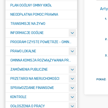
PLAN OGÓLNY GMINY KIKÓŁ
Arty
NIEODPŁATNA POMOC PRAWNA
1
.
TRANSMISJE NA ŻYWO
INFORMACJE OGÓLNE
2
.
PROGRAM CZYSTE POWIETRZE - GMINA KIKÓŁ
PRAWO LOKALNE
3
.
GMINNA KOMISJA ROZWIĄZYWANIA PROBLEMÓW ALKOHOLOWYCH
ZAMÓWIENIA PUBLICZNE
PRZETARGI NA NIERUCHOMOŚCI
POKAŻ
:
SPRAWOZDANIE FINANSOWE
KONTROLE
OGŁOSZENIA O PRACY