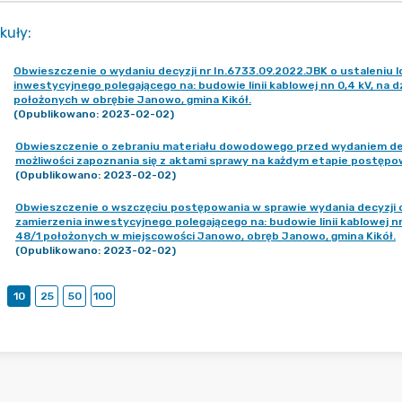
kuły
:
Obwieszczenie o wydaniu decyzji nr In.6733.09.2022.JBK o ustaleniu lo
inwestycyjnego polegającego na: budowie linii kablowej nn 0,4 kV, na dzia
położonych w obrębie Janowo, gmina Kikół.
(Opublikowano: 2023-02-02)
Obwieszczenie o zebraniu materiału dowodowego przed wydaniem decyzj
możliwości zapoznania się z aktami sprawy na każdym etapie postępo
(Opublikowano: 2023-02-02)
Obwieszczenie o wszczęciu postępowania w sprawie wydania decyzji o u
zamierzenia inwestycyjnego polegającego na: budowie linii kablowej nn 0
48/1 położonych w miejscowości Janowo, obręb Janowo, gmina Kikół.
(Opublikowano: 2023-02-02)
10
25
50
100