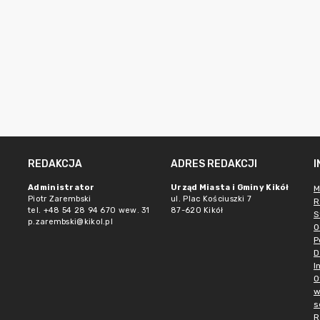
REDAKCJA
ADRES REDAKCJI
Administrator
Urząd Miasta i Gminy Kikół
M
Piotr Zarembski
ul. Plac Kościuszki 7
R
tel. +48 54 28 94 670 wew. 31
87-620 Kikół
S
p.zarembski@kikol.pl
O
P
D
I
O
w
s
R