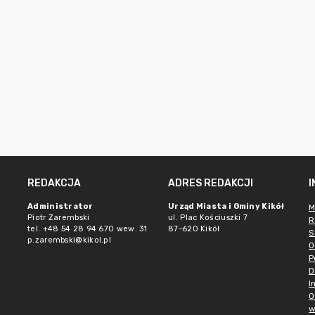
REDAKCJA
ADRES REDAKCJI
Administrator
Urząd Miasta i Gminy Kikół
M
Piotr Zarembski
ul. Plac Kościuszki 7
R
tel. +48 54 28 94 670 wew. 31
87-620 Kikół
S
p.zarembski@kikol.pl
O
P
D
I
O
w