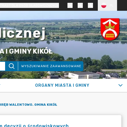
TRAST DLA OSÓB SŁABOWIDZĄCYCH
PL
licznej
 I GMINY KIKÓŁ
WYSZUKIWANIE ZAAWANSOWANE
ORGANY MIASTA I GMINY
BRĘB WALENTOWO. GMINA KIKÓŁ
 decyzji o środowiskowych