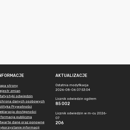
INFORMACJE
AKTUALIZACJE
Ostatnia modyfikacja
apa strony
2026-08-06 07:53:04
ejestr zmian
tatystyki odwiedzin
Licznik odwiedzin ogółem
chrona danych osobowych
85 002
olityka Prywatności
eklaracja dostępności
Licznik odwiedzin w m-cu 2026-
nformacja publiczna
07
twarte dane oraz ponowne
206
ykorzystanie informacji