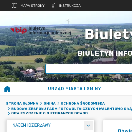
MAPA STRONY
INSTRUKCJA
biuletyn
Biulet
informacji publicznej
BIULETYN INFO
URZĄD MIASTA I GMINY
STRONA GŁÓWNA
GMINA
OCHRONA ŚRODOWISKA
BUDOWA ZESPOŁU FARM FOTOWOLTAICZNYCH WALENTOWO O ŁĄCZNE
OBWIESZCZENIE O O ZEBRANYCH DOWODACH PRZED WYDANIEM DECYZJI O ŚRODOWISKOWYCH UWARUNKOWANIACH.
NAJEM I DZIERŻAWY
Obwi