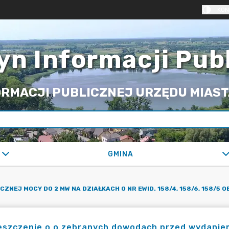
KON
yn Informacji Pub
RMACJI PUBLICZNEJ URZĘDU MIASTA
GMINA
J MOCY DO 2 MW NA DZIAŁKACH O NR EWID. 158/4, 158/6, 158/5 O
eszczenie o o zebranych dowodach przed wydaniem