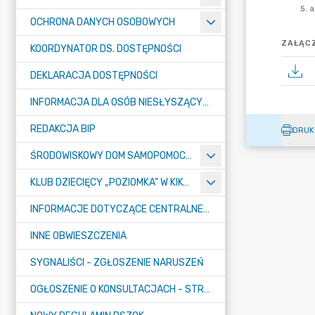
OCHRONA DANYCH OSOBOWYCH
ZAŁĄCZ
KOORDYNATOR DS. DOSTĘPNOŚCI
DEKLARACJA DOSTĘPNOŚCI
INFORMACJA DLA OSÓB NIESŁYSZĄCYCH
REDAKCJA BIP
DRUK
ŚRODOWISKOWY DOM SAMOPOMOCY "KONICZYNKA" W SUMINIE
KLUB DZIECIĘCY „POZIOMKA” W KIKOLE
INFORMACJE DOTYCZĄCE CENTRALNEGO PORTU KOMUNIKACYJNEGO
INNE OBWIESZCZENIA
SYGNALIŚCI - ZGŁOSZENIE NARUSZEŃ
OGŁOSZENIE O KONSULTACJACH - STRATEGIA