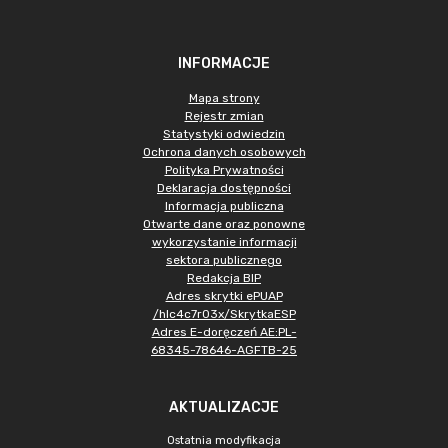
INFORMACJE
Mapa strony
Rejestr zmian
Statystyki odwiedzin
Ochrona danych osobowych
Polityka Prywatności
Deklaracja dostępności
Informacja publiczna
Otwarte dane oraz ponowne
wykorzystanie informacji
sektora publicznego
Redakcja BIP
Adres skrytki ePUAP
/hlc4c7r03x/SkrytkaESP
Adres E-doręczeń AE:PL-
68345-78646-AGFTB-25
AKTUALIZACJE
Ostatnia modyfikacja