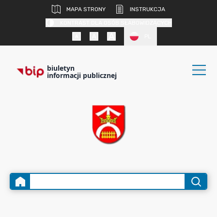
MAPA STRONY
INSTRUKCJA
KONTRAST DLA OSÓB SŁABOWIDZĄCYCH
PL
biuletyn
informacji publicznej