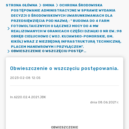
STRONA GŁÓWNA
GMINA
OCHRONA ŚRODOWISKA
POSTĘPOWANIE ADMINISTRACYJNE W SPRAWIE WYDANIA
DECYZJI O ŚRODOWISKOWYCH UWARUNKOWANIACH DLA
PRZEDSIĘWZIĘCIA POD NAZWĄ : " BUDOWA DO 4 FARM
FOTOWOLTAICZNYCH O ŁĄCZNEJ MOCY DO 4 MW
REALIZOWANYCH W GRANICACH CZĘŚCI DZIAŁKI O NR EW.:98
OBRĘB CIEŁUCHOWO ( WOJ. KUJAWSKO-POMORSKIE, GM.
KIKÓŁ) WRAZ Z NIEZBĘDNĄ INFRASTRUKTURĄ TECHNICZNĄ,
PLACEM MANEWROWYM I PRZYŁĄCZEM".
OBWIESZCZENIE O WSZCZĘCIU POSTĘPOWANIA.
Obwieszczenie o wszczęciu postępowania.
2023-02-08 12:05