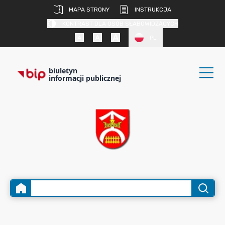
MAPA STRONY
INSTRUKCJA
KONTRAST DLA OSÓB SŁABOWIDZĄCYCH
PL
biuletyn
informacji publicznej