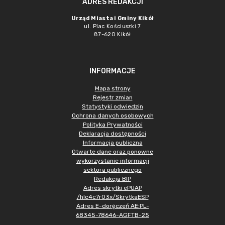
ADRES REDAKCJI
Urząd Miasta i Gminy Kikół
ul. Plac Kościuszki 7
87-620 Kikół
INFORMACJE
Mapa strony
Rejestr zmian
Statystyki odwiedzin
Ochrona danych osobowych
Polityka Prywatności
Deklaracja dostępności
Informacja publiczna
Otwarte dane oraz ponowne
wykorzystanie informacji
sektora publicznego
Redakcja BIP
Adres skrytki ePUAP
/hlc4c7r03x/SkrytkaESP
Adres E-doręczeń AE:PL-
68345-78646-AGFTB-25