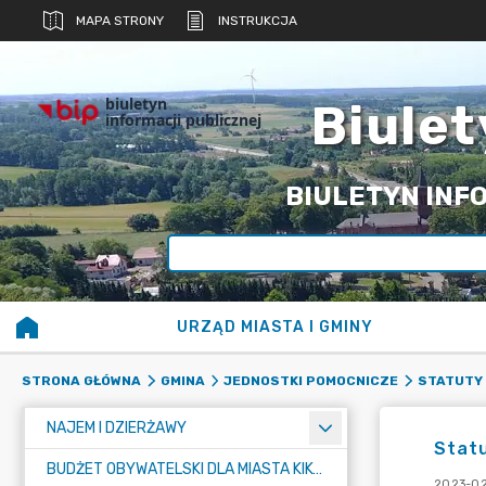
MAPA STRONY
INSTRUKCJA
biuletyn
Biulet
informacji publicznej
BIULETYN INFO
URZĄD MIASTA I GMINY
STRONA GŁÓWNA
GMINA
JEDNOSTKI POMOCNICZE
STATUTY
NAJEM I DZIERŻAWY
Stat
BUDŻET OBYWATELSKI DLA MIASTA KIKÓŁ
2023-02