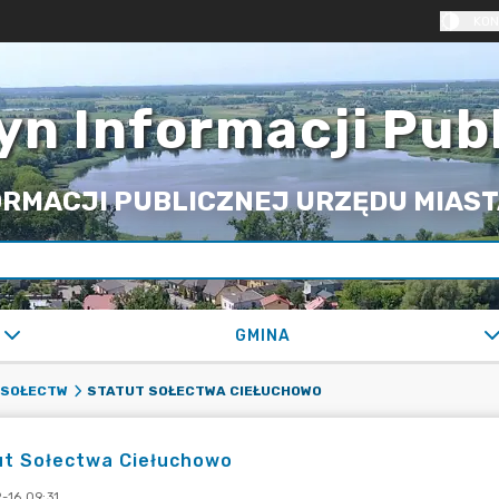
KON
yn Informacji Pub
RMACJI PUBLICZNEJ URZĘDU MIASTA
GMINA
STATUT SOŁECTWA CIEŁUCHOWO
 SOŁECTW
ut Sołectwa Ciełuchowo
-16 09:31