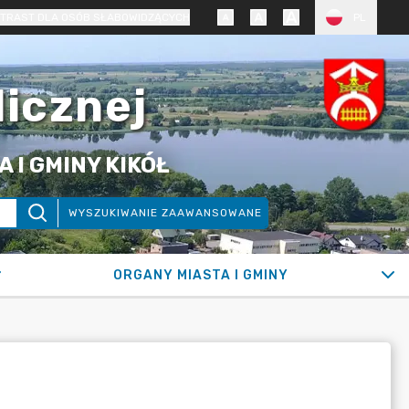
TRAST DLA OSÓB SŁABOWIDZĄCYCH
PL
licznej
 I GMINY KIKÓŁ
WYSZUKIWANIE ZAAWANSOWANE
ORGANY MIASTA I GMINY