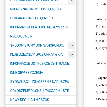
OCHRONA DANYCH OSOBOWYCH
KOORDYNATOR DS. DOSTĘPNOŚCI
DEKLARACJA DOSTĘPNOŚCI
INFORMACJA DLA OSÓB NIESŁYSZĄCYCH
REDAKCJA BIP
ŚRODOWISKOWY DOM SAMOPOMOCY "KONICZYNKA" W SUMINIE
KLUB DZIECIĘCY „POZIOMKA” W KIKOLE
INFORMACJE DOTYCZĄCE CENTRALNEGO PORTU KOMUNIKACYJNEGO
INNE OBWIESZCZENIA
SYGNALIŚCI - ZGŁOSZENIE NARUSZEŃ
OGŁOSZENIE O KONSULTACJACH - STRATEGIA
NOWY REGULAMIN PSZOK