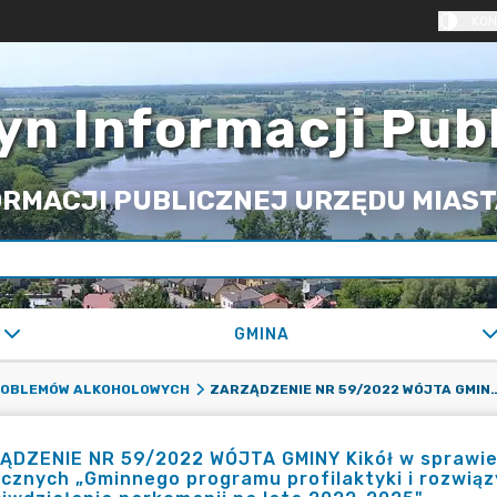
KON
yn Informacji Pub
RMACJI PUBLICZNEJ URZĘDU MIASTA
GMINA
ZARZĄDZENIE NR 59/2022 WÓJTA GMINY KIKÓŁ W SPRAWIE PRZEPROWADZENIA KONSULTACJI SPOŁECZNYCH „GMINNEGO PROGRAMU PROFILAKTYKI I ROZWIĄZYWANIA
PROBLEMÓW ALKOHOLOWYCH
ĄDZENIE NR 59/2022 WÓJTA GMINY Kikół w sprawie
cznych „Gminnego programu profilaktyki i rozwią