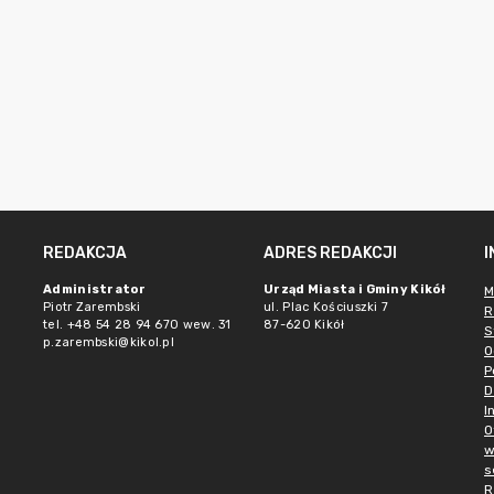
REDAKCJA
ADRES REDAKCJI
Administrator
Urząd Miasta i Gminy Kikół
M
Piotr Zarembski
ul. Plac Kościuszki 7
R
tel. +48 54 28 94 670 wew. 31
87-620 Kikół
S
p.zarembski@kikol.pl
O
P
D
I
O
w
s
R