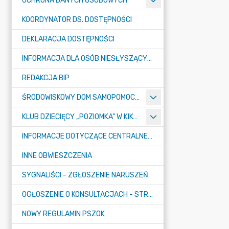
OCHRONA DANYCH OSOBOWYCH
KOORDYNATOR DS. DOSTĘPNOŚCI
DEKLARACJA DOSTĘPNOŚCI
INFORMACJA DLA OSÓB NIESŁYSZĄCYCH
REDAKCJA BIP
ŚRODOWISKOWY DOM SAMOPOMOCY "KONICZYNKA" W SUMINIE
KLUB DZIECIĘCY „POZIOMKA” W KIKOLE
INFORMACJE DOTYCZĄCE CENTRALNEGO PORTU KOMUNIKACYJNEGO
INNE OBWIESZCZENIA
SYGNALIŚCI - ZGŁOSZENIE NARUSZEŃ
OGŁOSZENIE O KONSULTACJACH - STRATEGIA
NOWY REGULAMIN PSZOK