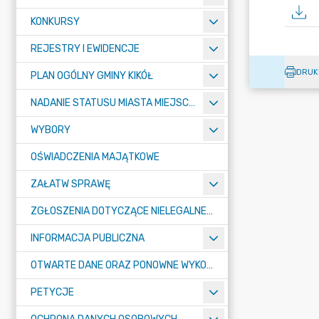
KONKURSY
REJESTRY I EWIDENCJE
DRUK
PLAN OGÓLNY GMINY KIKÓŁ
NADANIE STATUSU MIASTA MIEJSCOWOŚCI KIKÓŁ
WYBORY
OŚWIADCZENIA MAJĄTKOWE
ZAŁATW SPRAWĘ
ZGŁOSZENIA DOTYCZĄCE NIELEGALNEGO SPALANIA ODPADÓW
INFORMACJA PUBLICZNA
OTWARTE DANE ORAZ PONOWNE WYKORZYSTANIE INFORMACJI SEKTORA PUBLICZNEGO
PETYCJE