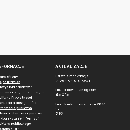
INFORMACJE
AKTUALIZACJE
Ostatnia modyfikacja
apa strony
2026-08-06 07:53:04
ejestr zmian
tatystyki odwiedzin
Licznik odwiedzin ogółem
chrona danych osobowych
85 015
olityka Prywatności
eklaracja dostępności
Licznik odwiedzin w m-cu 2026-
nformacja publiczna
07
twarte dane oraz ponowne
219
ykorzystanie informacji
ektora publicznego
edakcja BIP