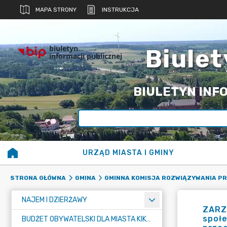
MAPA STRONY
INSTRUKCJA
biuletyn
Biulet
informacji publicznej
BIULETYN INFO
URZĄD MIASTA I GMINY
STRONA GŁÓWNA
GMINA
GMINNA KOMISJA ROZWIĄZYWANIA 
NAJEM I DZIERŻAWY
ZARZ
społe
BUDŻET OBYWATELSKI DLA MIASTA KIKÓŁ