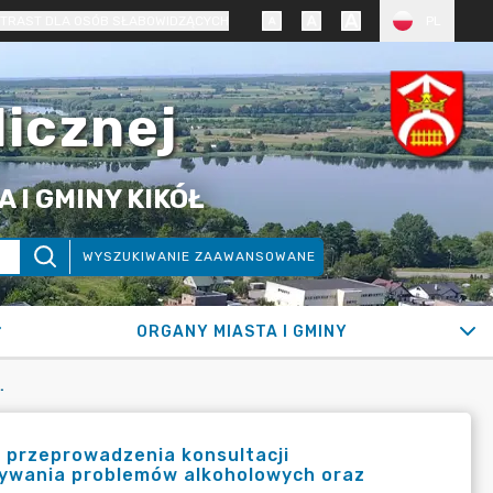
TRAST DLA OSÓB SŁABOWIDZĄCYCH
PL
licznej
 I GMINY KIKÓŁ
WYSZUKIWANIE ZAAWANSOWANE
ORGANY MIASTA I GMINY
 PROBLEMÓW ALKOHOLOWYCH ORAZ PRZECIWDZIAŁANIA NARKOMANII NA LATA 2022-2025"
 przeprowadzenia konsultacji
zywania problemów alkoholowych oraz