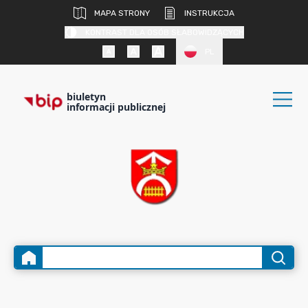
MAPA STRONY
INSTRUKCJA
KONTRAST DLA OSÓB SŁABOWIDZĄCYCH
PL
biuletyn
informacji publicznej