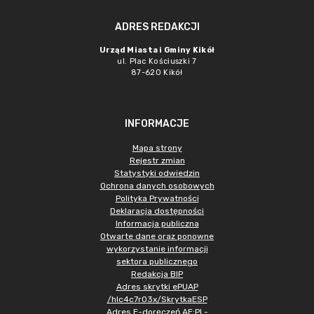
ADRES REDAKCJI
Urząd Miasta i Gminy Kikół
ul. Plac Kościuszki 7
87-620 Kikół
INFORMACJE
Mapa strony
Rejestr zmian
Statystyki odwiedzin
Ochrona danych osobowych
Polityka Prywatności
Deklaracja dostępności
Informacja publiczna
Otwarte dane oraz ponowne
wykorzystanie informacji
sektora publicznego
Redakcja BIP
Adres skrytki ePUAP
/hlc4c7r03x/SkrytkaESP
Adres E-doręczeń AE:PL-