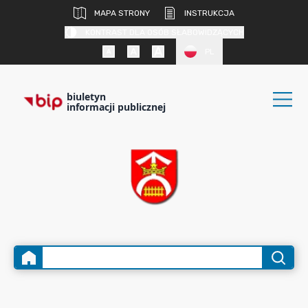
MAPA STRONY
INSTRUKCJA
KONTRAST DLA OSÓB SŁABOWIDZĄCYCH
PL
biuletyn
informacji publicznej