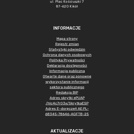
ul. Plac Kościuszki 7
87-620 Kikół
INFORMACJE
Mapa strony
Rejestr zmian
Statystyki odwiedzin
Ochrona danych osobowych
Polityka Prywatności
Deklaracja dostępności
Informacja publiczna
Otwarte dane oraz ponowne
wykorzystanie informacji
sektora publicznego
Redakcja BIP
Adres skrytki ePUAP
/hlc4c7r03x/SkrytkaESP
Adres E-doręczeń AE:PL-
68345-78646-AGFTB-25
AKTUALIZACJE