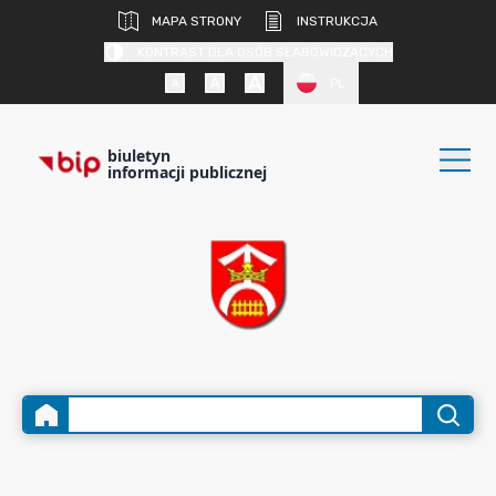
MAPA STRONY
INSTRUKCJA
KONTRAST DLA OSÓB SŁABOWIDZĄCYCH
PL
biuletyn
informacji publicznej