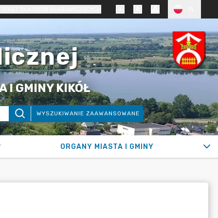
TRAST DLA OSÓB SŁABOWIDZĄCYCH
PL
licznej
 I GMINY KIKÓŁ
WYSZUKIWANIE ZAAWANSOWANE
ORGANY MIASTA I GMINY