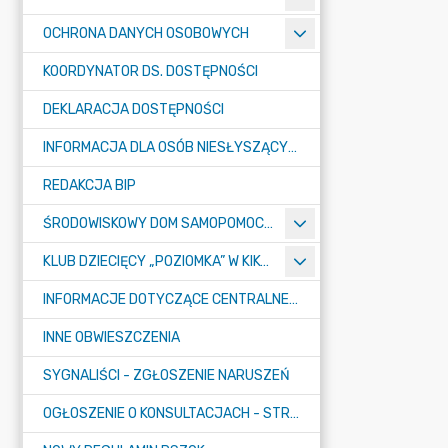
OCHRONA DANYCH OSOBOWYCH
KOORDYNATOR DS. DOSTĘPNOŚCI
DEKLARACJA DOSTĘPNOŚCI
INFORMACJA DLA OSÓB NIESŁYSZĄCYCH
REDAKCJA BIP
ŚRODOWISKOWY DOM SAMOPOMOCY "KONICZYNKA" W SUMINIE
KLUB DZIECIĘCY „POZIOMKA” W KIKOLE
INFORMACJE DOTYCZĄCE CENTRALNEGO PORTU KOMUNIKACYJNEGO
INNE OBWIESZCZENIA
SYGNALIŚCI - ZGŁOSZENIE NARUSZEŃ
OGŁOSZENIE O KONSULTACJACH - STRATEGIA