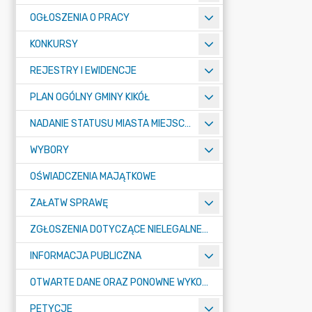
OGŁOSZENIA O PRACY
KONKURSY
REJESTRY I EWIDENCJE
PLAN OGÓLNY GMINY KIKÓŁ
NADANIE STATUSU MIASTA MIEJSCOWOŚCI KIKÓŁ
WYBORY
OŚWIADCZENIA MAJĄTKOWE
ZAŁATW SPRAWĘ
ZGŁOSZENIA DOTYCZĄCE NIELEGALNEGO SPALANIA ODPADÓW
INFORMACJA PUBLICZNA
OTWARTE DANE ORAZ PONOWNE WYKORZYSTANIE INFORMACJI SEKTORA PUBLICZNEGO
PETYCJE