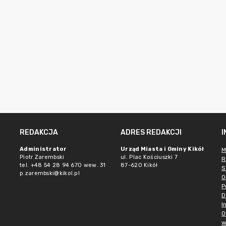
REDAKCJA
ADRES REDAKCJI
Administrator
Urząd Miasta i Gminy Kikół
M
Piotr Zarembski
ul. Plac Kościuszki 7
R
tel. +48 54 28 94 670 wew. 31
87-620 Kikół
S
p.zarembski@kikol.pl
O
P
D
I
O
w