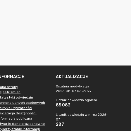
INFORMACJE
AKTUALIZACJE
Ostatnia modyfikacja
apa strony
2026-08-07 06:39:38
ejestr zmian
tatystyki odwiedzin
Licznik odwiedzin ogółem
chrona danych osobowych
85 083
olityka Prywatności
eklaracja dostępności
Licznik odwiedzin w m-cu 2026-
nformacja publiczna
07
twarte dane oraz ponowne
287
ykorzystanie informacji