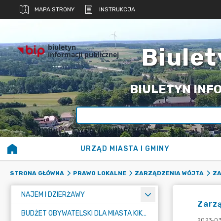
MAPA STRONY
INSTRUKCJA
biuletyn
Biulet
informacji publicznej
BIULETYN INFO
URZĄD MIASTA I GMINY
STRONA GŁÓWNA
PRAWO LOKALNE
ZARZĄDZENIA WÓJTA
ZA
NAJEM I DZIERŻAWY
Zarz
BUDŻET OBYWATELSKI DLA MIASTA KIKÓŁ
2023-03