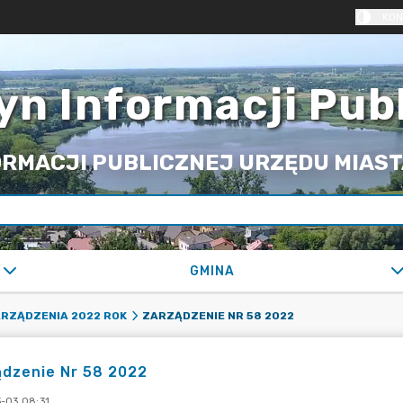
KON
yn Informacji Pub
RMACJI PUBLICZNEJ URZĘDU MIASTA
GMINA
ZARZĄDZENIE NR 58 2022
RZĄDZENIA 2022 ROK
ądzenie Nr 58 2022
-03 08:31