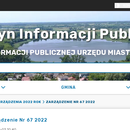
KON
yn Informacji Pub
RMACJI PUBLICZNEJ URZĘDU MIASTA
GMINA
ZARZĄDZENIE NR 67 2022
RZĄDZENIA 2022 ROK
dzenie Nr 67 2022
-03 10:40