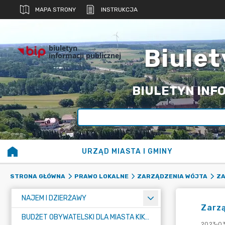
MAPA STRONY
INSTRUKCJA
biuletyn
Biulet
informacji publicznej
BIULETYN INFO
URZĄD MIASTA I GMINY
STRONA GŁÓWNA
PRAWO LOKALNE
ZARZĄDZENIA WÓJTA
ZA
NAJEM I DZIERŻAWY
Zarzą
BUDŻET OBYWATELSKI DLA MIASTA KIKÓŁ
2023-03