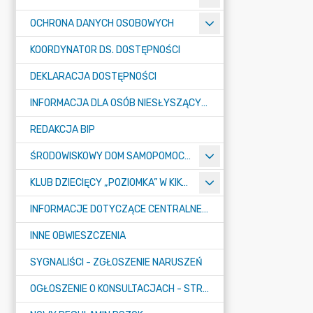
OCHRONA DANYCH OSOBOWYCH
KOORDYNATOR DS. DOSTĘPNOŚCI
DEKLARACJA DOSTĘPNOŚCI
INFORMACJA DLA OSÓB NIESŁYSZĄCYCH
REDAKCJA BIP
ŚRODOWISKOWY DOM SAMOPOMOCY "KONICZYNKA" W SUMINIE
KLUB DZIECIĘCY „POZIOMKA” W KIKOLE
INFORMACJE DOTYCZĄCE CENTRALNEGO PORTU KOMUNIKACYJNEGO
INNE OBWIESZCZENIA
SYGNALIŚCI - ZGŁOSZENIE NARUSZEŃ
OGŁOSZENIE O KONSULTACJACH - STRATEGIA