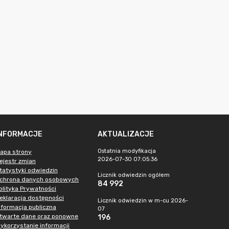
INFORMACJE
AKTUALIZACJE
Ostatnia modyfikacja
apa strony
2026-07-30 07:05:36
ejestr zmian
tatystyki odwiedzin
Licznik odwiedzin ogółem
chrona danych osobowych
84 992
olityka Prywatności
eklaracja dostępności
Licznik odwiedzin w m-cu 2026-
nformacja publiczna
07
twarte dane oraz ponowne
196
ykorzystanie informacji