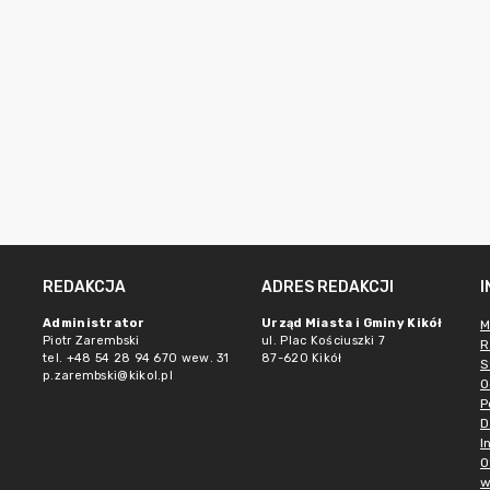
REDAKCJA
ADRES REDAKCJI
Administrator
Urząd Miasta i Gminy Kikół
M
Piotr Zarembski
ul. Plac Kościuszki 7
R
tel. +48 54 28 94 670 wew. 31
87-620 Kikół
S
p.zarembski@kikol.pl
O
P
D
I
O
w