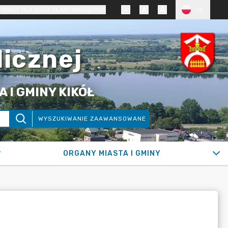
TRAST DLA OSÓB SŁABOWIDZĄCYCH
PL
licznej
 I GMINY KIKÓŁ
WYSZUKIWANIE ZAAWANSOWANE
ORGANY MIASTA I GMINY