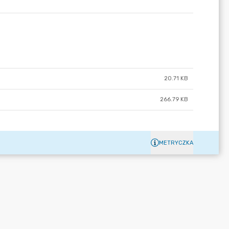
20.71 KB
266.79 KB
METRYCZKA