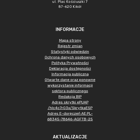
ul. Plac Kościuszki 7
87-620 Kikół
INFORMACJE
Mapa strony
Rejestr zmian
Statystyki odwiedzin
Ochrona danych osobowych
Polityka Prywatności
Deklaracja dostępności
Informacja publiczna
Otwarte dane oraz ponowne
wykorzystanie informacji
sektora publicznego
Redakcja BIP
Adres skrytki ePUAP
/hlc4c7r03x/SkrytkaESP
Adres E-doręczeń AE:PL-
68345-78646-AGFTB-25
AKTUALIZACJE