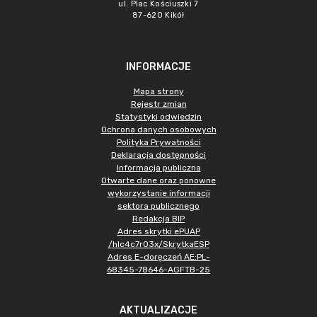
ul. Plac Kościuszki 7
87-620 Kikół
INFORMACJE
Mapa strony
Rejestr zmian
Statystyki odwiedzin
Ochrona danych osobowych
Polityka Prywatności
Deklaracja dostępności
Informacja publiczna
Otwarte dane oraz ponowne
wykorzystanie informacji
sektora publicznego
Redakcja BIP
Adres skrytki ePUAP
/hlc4c7r03x/SkrytkaESP
Adres E-doręczeń AE:PL-
68345-78646-AGFTB-25
AKTUALIZACJE