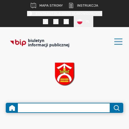
MAPA STRONY
INSTRUKCJA
KONTRAST DLA OSÓB SŁABOWIDZĄCYCH
PL
biuletyn
informacji publicznej