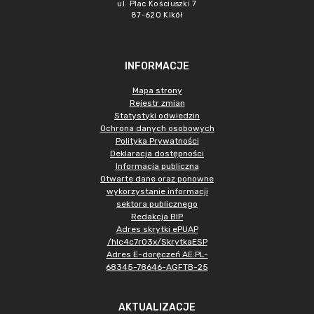
ul. Plac Kościuszki 7
87-620 Kikół
INFORMACJE
Mapa strony
Rejestr zmian
Statystyki odwiedzin
Ochrona danych osobowych
Polityka Prywatności
Deklaracja dostępności
Informacja publiczna
Otwarte dane oraz ponowne
wykorzystanie informacji
sektora publicznego
Redakcja BIP
Adres skrytki ePUAP
/hlc4c7r03x/SkrytkaESP
Adres E-doręczeń AE:PL-
68345-78646-AGFTB-25
AKTUALIZACJE