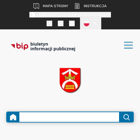
MAPA STRONY
INSTRUKCJA
KONTRAST DLA OSÓB SŁABOWIDZĄCYCH
PL
biuletyn
informacji publicznej