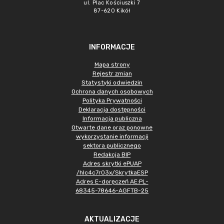
ul. Plac Kościuszki 7
87-620 Kikół
INFORMACJE
Mapa strony
Rejestr zmian
Statystyki odwiedzin
Ochrona danych osobowych
Polityka Prywatności
Deklaracja dostępności
Informacja publiczna
Otwarte dane oraz ponowne
wykorzystanie informacji
sektora publicznego
Redakcja BIP
Adres skrytki ePUAP
/hlc4c7r03x/SkrytkaESP
Adres E-doręczeń AE:PL-
68345-78646-AGFTB-25
AKTUALIZACJE