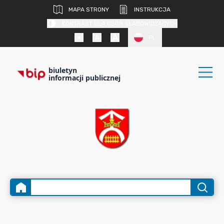
MAPA STRONY
INSTRUKCJA
KONTRAST DLA OSÓB SŁABOWIDZĄCYCH
PL
biuletyn
informacji publicznej