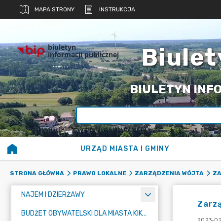
MAPA STRONY
INSTRUKCJA
biuletyn
Biulet
informacji publicznej
BIULETYN INFO
URZĄD MIASTA I GMINY
STRONA GŁÓWNA
PRAWO LOKALNE
ZARZĄDZENIA WÓJTA
ZA
NAJEM I DZIERŻAWY
Zarzą
BUDŻET OBYWATELSKI DLA MIASTA KIKÓŁ
2023-02