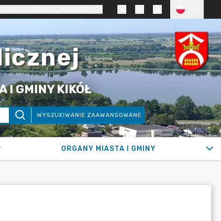
TRAST DLA OSÓB SŁABOWIDZĄCYCH
PL
licznej
 I GMINY KIKÓŁ
WYSZUKIWANIE ZAAWANSOWANE
ORGANY MIASTA I GMINY