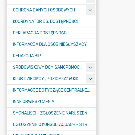
OCHRONA DANYCH OSOBOWYCH
KOORDYNATOR DS. DOSTĘPNOŚCI
DEKLARACJA DOSTĘPNOŚCI
INFORMACJA DLA OSÓB NIESŁYSZĄCYCH
REDAKCJA BIP
ŚRODOWISKOWY DOM SAMOPOMOCY "KONICZYNKA" W SUMINIE
KLUB DZIECIĘCY „POZIOMKA” W KIKOLE
INFORMACJE DOTYCZĄCE CENTRALNEGO PORTU KOMUNIKACYJNEGO
INNE OBWIESZCZENIA
SYGNALIŚCI - ZGŁOSZENIE NARUSZEŃ
OGŁOSZENIE O KONSULTACJACH - STRATEGIA