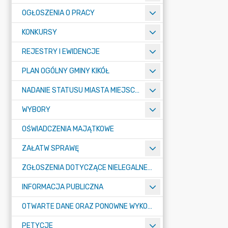
OGŁOSZENIA O PRACY
KONKURSY
REJESTRY I EWIDENCJE
PLAN OGÓLNY GMINY KIKÓŁ
NADANIE STATUSU MIASTA MIEJSCOWOŚCI KIKÓŁ
WYBORY
OŚWIADCZENIA MAJĄTKOWE
ZAŁATW SPRAWĘ
ZGŁOSZENIA DOTYCZĄCE NIELEGALNEGO SPALANIA ODPADÓW
INFORMACJA PUBLICZNA
OTWARTE DANE ORAZ PONOWNE WYKORZYSTANIE INFORMACJI SEKTORA PUBLICZNEGO
PETYCJE