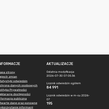
INFORMACJE
AKTUALIZACJE
Ostatnia modyfikacja
apa strony
2026-07-30 07:05:36
ejestr zmian
tatystyki odwiedzin
Licznik odwiedzin ogółem
chrona danych osobowych
84 991
olityka Prywatności
eklaracja dostępności
Licznik odwiedzin w m-cu 2026-
nformacja publiczna
07
twarte dane oraz ponowne
195
ykorzystanie informacji