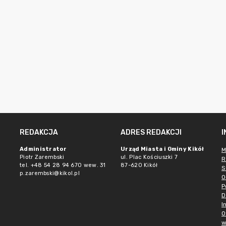
REDAKCJA
ADRES REDAKCJI
Administrator
Urząd Miasta i Gminy Kikół
M
Piotr Zarembski
ul. Plac Kościuszki 7
R
tel. +48 54 28 94 670 wew. 31
87-620 Kikół
S
p.zarembski@kikol.pl
O
P
D
I
O
w