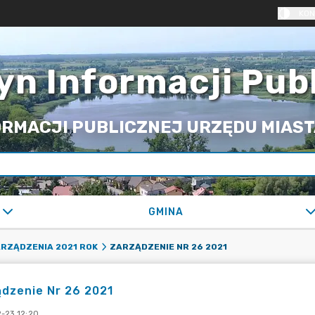
KON
yn Informacji Pub
RMACJI PUBLICZNEJ URZĘDU MIASTA
GMINA
ZARZĄDZENIE NR 26 2021
RZĄDZENIA 2021 ROK
dzenie Nr 26 2021
-23 12:20