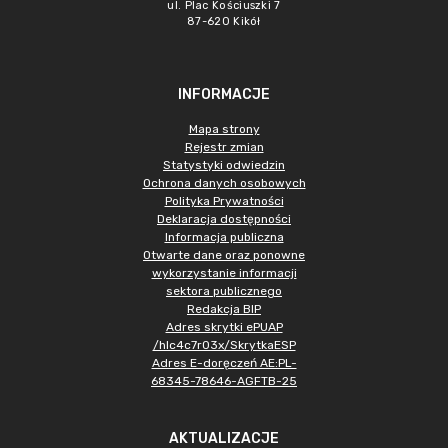
ul. Plac Kościuszki 7
87-620 Kikół
INFORMACJE
Mapa strony
Rejestr zmian
Statystyki odwiedzin
Ochrona danych osobowych
Polityka Prywatności
Deklaracja dostępności
Informacja publiczna
Otwarte dane oraz ponowne
wykorzystanie informacji
sektora publicznego
Redakcja BIP
Adres skrytki ePUAP
/hlc4c7r03x/SkrytkaESP
Adres E-doręczeń AE:PL-
68345-78646-AGFTB-25
AKTUALIZACJE