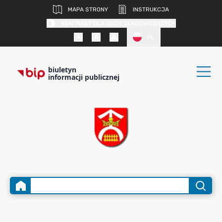
MAPA STRONY
INSTRUKCJA
KONTRAST DLA OSÓB SŁABOWIDZĄCYCH
PL
biuletyn
informacji publicznej