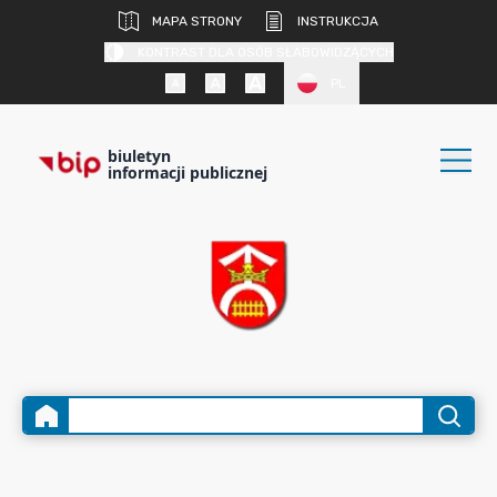
MAPA STRONY
INSTRUKCJA
KONTRAST DLA OSÓB SŁABOWIDZĄCYCH
PL
biuletyn
informacji publicznej