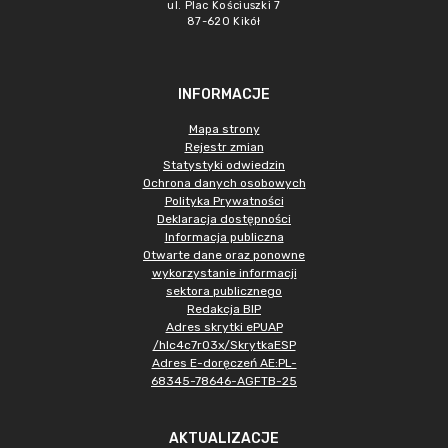
ul. Plac Kościuszki 7
87-620 Kikół
INFORMACJE
Mapa strony
Rejestr zmian
Statystyki odwiedzin
Ochrona danych osobowych
Polityka Prywatności
Deklaracja dostępności
Informacja publiczna
Otwarte dane oraz ponowne
wykorzystanie informacji
sektora publicznego
Redakcja BIP
Adres skrytki ePUAP
/hlc4c7r03x/SkrytkaESP
Adres E-doręczeń AE:PL-
68345-78646-AGFTB-25
AKTUALIZACJE